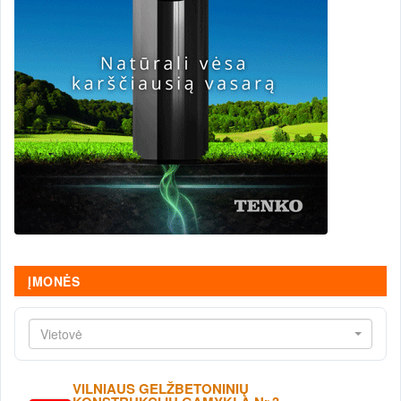
ĮMONĖS
Vietovė
VILNIAUS GELŽBETONINIŲ