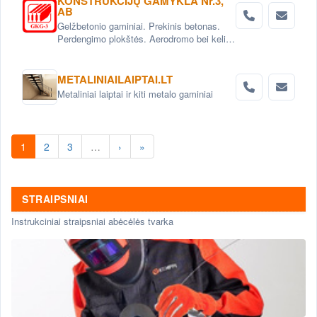
KONSTRUKCIJŲ GAMYKLA Nr.3,
AB
Gelžbetonio gaminiai. Prekinis betonas.
Perdengimo plokštės. Aerodromo bei kelio
plokštės. Grindinio trinkelės. Pamatai.
Betoniniai šulinio žiedai. Tvoros elementai
METALINIAILAIPTAI.LT
Metaliniai laiptai ir kiti metalo gaminiai
1
2
3
…
›
»
STRAIPSNIAI
Instrukciniai straipsniai abėcėlės tvarka