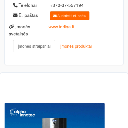
Telefonai
+370-37-557194
El. paštas
Susisiekti el. paštu
Įmonės
www.torlina.lt
svetainės
Įmonės straipsniai
Įmonės produktai