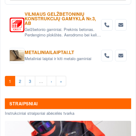
VILNIAUS GELŽBETONINIŲ
KONSTRUKCIJŲ GAMYKLA Nr.3,
AB
Gelžbetonio gaminiai. Prekinis betonas.
Perdengimo plokštės. Aerodromo bei kelio
plokštės. Grindinio trinkelės. Pamatai.
Betoniniai šulinio žiedai. Tvoros elementai
METALINIAILAIPTAI.LT
Metaliniai laiptai ir kiti metalo gaminiai
1
2
3
…
›
»
STRAIPSNIAI
Instrukciniai straipsniai abėcėlės tvarka