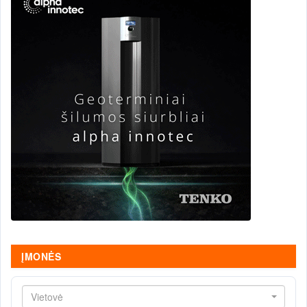
ĮMONĖS
Vietovė