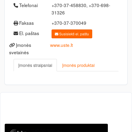
Telefonai
+370-37-458830, +370-698-
31326
Faksas
+370-37-370049
El. paštas
Susisiekti el. paštu
Įmonės
www.uste.lt
svetainės
Įmonės straipsniai
Įmonės produktai