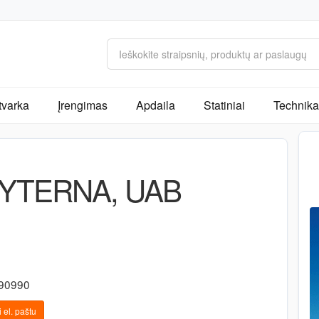
tvarka
Įrengimas
Apdaila
Statiniai
Technika 
YTERNA, UAB
490990
 el. paštu