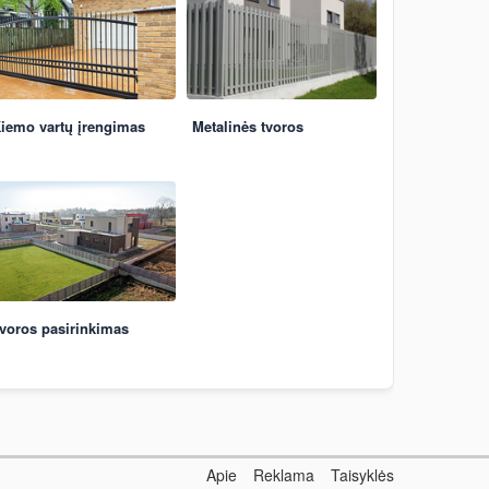
iemo vartų įrengimas
Metalinės tvoros
voros pasirinkimas
Apie
Reklama
Taisyklės