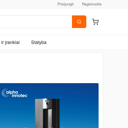
Prisijungti
Registruotis
ir įrankiai
Statyba