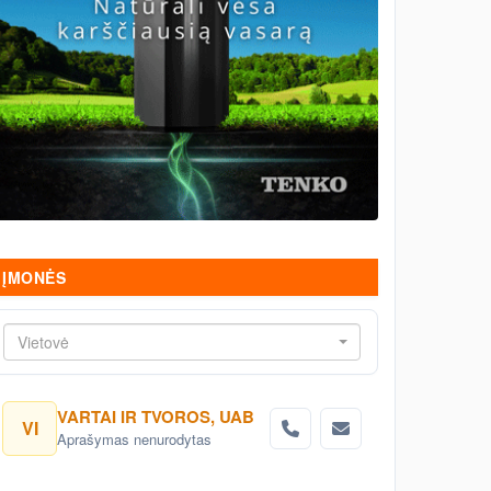
ĮMONĖS
Vietovė
VARTAI IR TVOROS, UAB
VI
Aprašymas nenurodytas