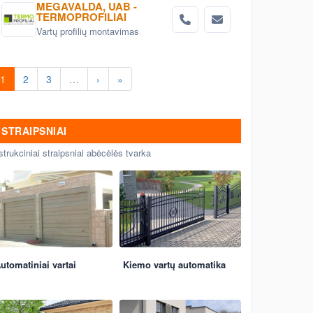
MEGAVALDA, UAB -
TERMOPROFILIAI
Vartų profilių montavimas
1
2
3
…
›
»
STRAIPSNIAI
strukciniai straipsniai abėcėlės tvarka
utomatiniai vartai
Kiemo vartų automatika