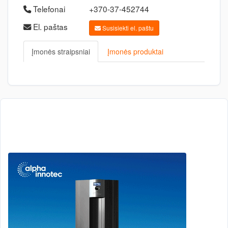
Telefonai
+370-37-452744
El. paštas
Susisiekti el. paštu
Įmonės straipsniai
Įmonės produktai