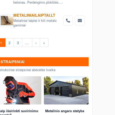
betonas. Perdengimo plokštės.
Aerodromo bei kelio plokštės.
Grindinio trinkelės. Pamatai.
METALINIAILAIPTAI.LT
Betoniniai šulinio žiedai. Tvoros
Metaliniai laiptai ir kiti metalo
elementai
gaminiai
1
2
3
…
›
»
STRAIPSNIAI
strukciniai straipsniai abėcėlės tvarka
aip išsirinkti suvirinimo
Metalinio angaro statyba
paratą?