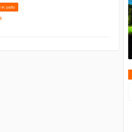
 el. paštu
t