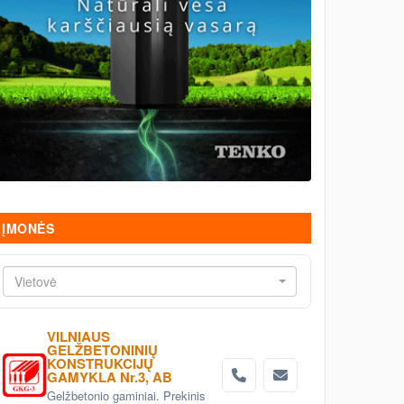
ĮMONĖS
Vietovė
VILNIAUS
GELŽBETONINIŲ
KONSTRUKCIJŲ
GAMYKLA Nr.3, AB
Gelžbetonio gaminiai. Prekinis