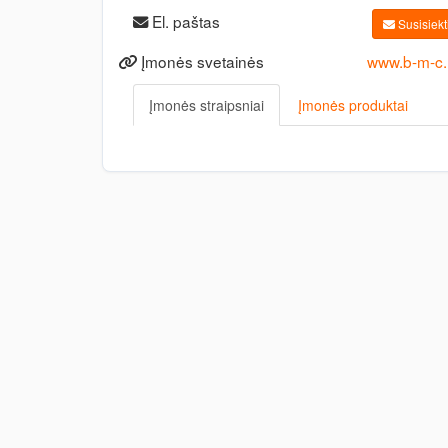
El. paštas
Susisiekti
Įmonės svetainės
www.b-m-c.l
Įmonės straipsniai
Įmonės produktai