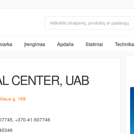
tvarka
Įrengimas
Apdaila
Statiniai
Technika 
AL CENTER, UAB
čiaus g. 168
07745, +370-41-507746
545346