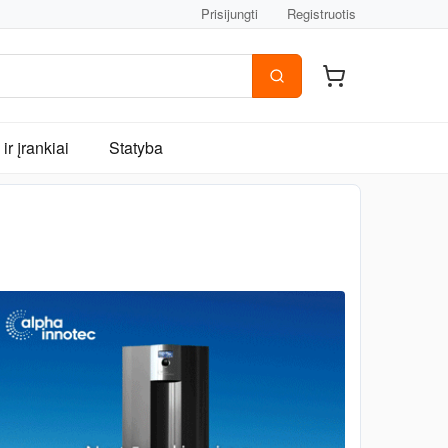
Prisijungti
Registruotis
ir įrankiai
Statyba