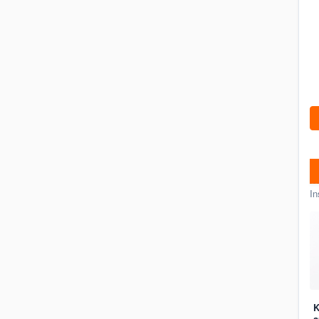
In
K
a