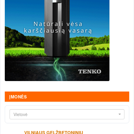
ĮMONĖS
Vietovė
VILNIAUS GELŽBETONINIŲ