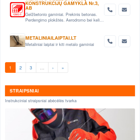
KONSTRUKCIJŲ GAMYKLA Nr.3,
AB
Gelžbetonio gaminiai. Prekinis betonas.
Perdengimo plokštės. Aerodromo bei kelio
plokštės. Grindinio trinkelės. Pamatai.
Betoniniai šulinio žiedai. Tvoros elementai
METALINIAILAIPTAI.LT
Metaliniai laiptai ir kiti metalo gaminiai
1
2
3
…
›
»
STRAIPSNIAI
Instrukciniai straipsniai abėcėlės tvarka