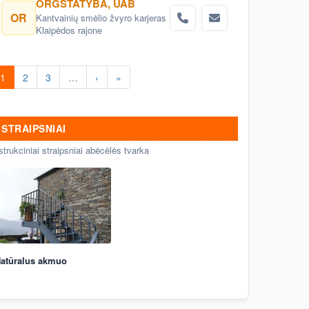
ORGSTATYBA, UAB
prekyba. Smėlio gamyba
OR
Kantvainių smėlio žvyro karjeras
keliams, skiediniams, gerbūvio
Klaipėdos rajone
elementams. Karjeras.Žvirgždo
skalda, žvirgždas, smėlis,
žvirgždo skalda
1
2
3
…
›
»
STRAIPSNIAI
strukciniai straipsniai abėcėlės tvarka
atūralus akmuo