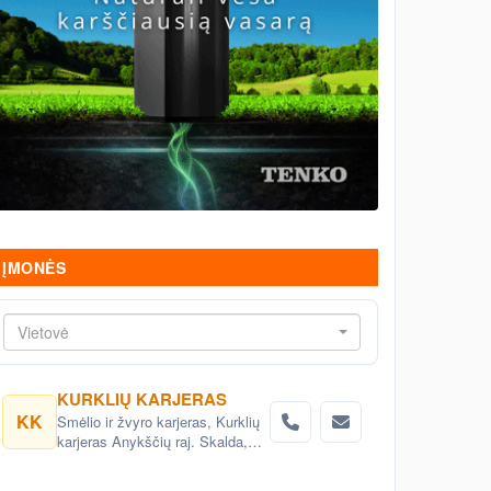
ĮMONĖS
Vietovė
KURKLIŲ KARJERAS
KK
Smėlio ir žvyro karjeras, Kurklių
karjeras Anykščių raj. Skalda,
žvyras, smėlis - gamyba,
didmeninė ir mažmeninė