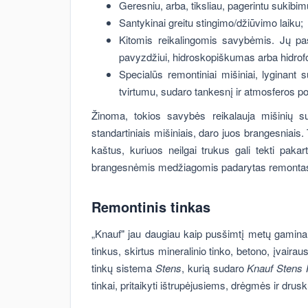
Geresniu, arba, tiksliau, pagerintu sukibi
Santykinai greitu stingimo/džiūvimo laiku;
Kitomis reikalingomis savybėmis. Jų pas
pavyzdžiui, hidroskopiškumas arba hidrofo
Specialūs remontiniai mišiniai, lyginant s
tvirtumu, sudaro tankesnį ir atmosferos p
Žinoma, tokios savybės reikalauja mišinių su
standartiniais mišiniais, daro juos brangesniais
kaštus, kuriuos neilgai trukus gali tekti paka
brangesnėmis medžiagomis padarytas remontas 
Remontinis tinkas
„Knauf" jau daugiau kaip pusšimtį metų gamina į
tinkus, skirtus mineralinio tinko, betono, įvair
tinkų sistema
Stens
, kurią sudaro
Knauf Stens 
tinkai, pritaikyti ištrupėjusiems, drėgmės ir dru