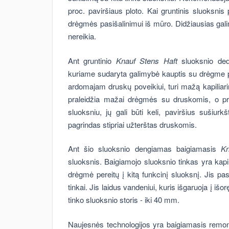
proc. paviršiaus ploto. Kai gruntinis sluoksni
drėgmės pasišalinimui iš mūro. Didžiausias galim
nereikia.
Ant gruntinio
Knauf
Stens Haft
sluoksnio de
kuriame sudaryta galimybė kauptis su drėgme 
ardomajam druskų poveikiui, turi mažą kapiliari
praleidžia mažai drėgmės su druskomis, o pr
sluoksniu, jų gali būti keli, paviršius sušiu
pagrindas stipriai užterštas druskomis.
Ant šio sluoksnio dengiamas baigiamasis
Kn
sluoksnis. Baigiamojo sluoksnio tinkas yra kapil
drėgmė pereitų į kitą funkcinį sluoksnį. Jis p
tinkai. Jis laidus vandeniui, kuris išgaruoja į iš
tinko sluoksnio storis - iki 40 mm.
Naujesnės technologijos yra baigiamasis remon