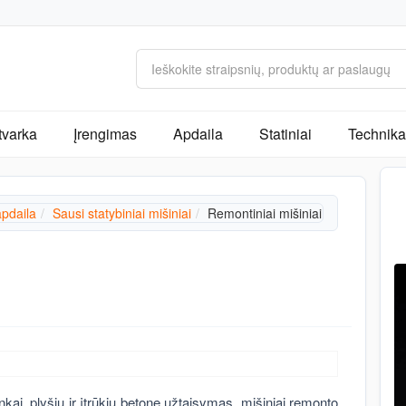
tvarka
Įrengimas
Apdaila
Statiniai
Technika 
apdaila
Sausi statybiniai mišiniai
Remontiniai mišiniai
nkai, plyšių ir įtrūkių betone užtaisymas, mišiniai remonto