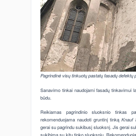
Pagrindinė visų tinkuotų pastatų fasadų defektų p
Sanavimo tinkai naudojami fasadų tinkavimui la
būdu.
Reikiamas pagrindinio sluoksnio tinkas pa
rekomenduojama naudoti gruntinį tinką
Knauf 
gerai su pagrindu sukibusį sluoksnį. Jis gerai s
sukibimą su kitu tinko sluoksniu. Rekomenduoja