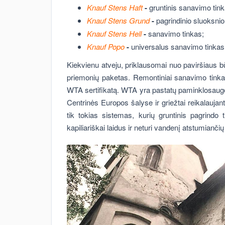
Knauf Stens Haft
-
gruntinis sanavimo tink
Knauf Stens Grund
-
pagrindinio sluoksni
Knauf Stens Hell
-
sanavimo tinkas;
Knauf Popo
-
universalus sanavimo tinkas,
Kiekvienu atveju, priklausomai nuo paviršiaus
priemonių paketas. Remontiniai sanavimo tinkai 
WTA sertifikatą. WTA yra pastatų paminklosaugos
Centrinės Europos šalyse ir griežtai reikalaujan
tik tokias sistemas, kurių gruntinis pagrindo 
kapiliariškai laidus ir neturi vandenį atstumianči