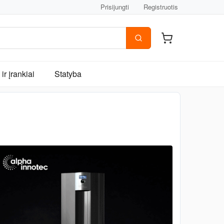
Prisijungti
Registruotis
ir įrankiai
Statyba