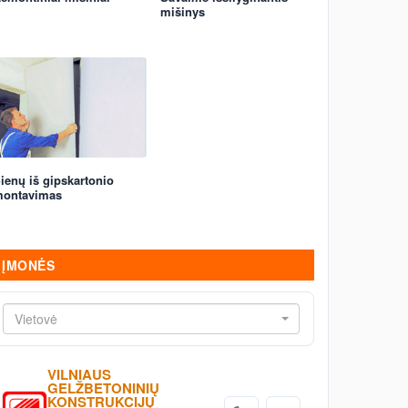
mišinys
ienų iš gipskartonio
ontavimas
ĮMONĖS
Vietovė
VILNIAUS
GELŽBETONINIŲ
KONSTRUKCIJŲ