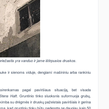
riežastis yra vanduo ir jame ištirpusios druskos.
uke ir sienoms viduje, dengiami mašininiu arba rankiniu
sirenkamas pagal paviršiaus situaciją, bet visada
Stens Haft
. Gruntinio tinko sluoksnis suformuoja grubų,
ukimba su drėgmės ir druskų pažeistais paviršiais ir gerina
ma, kad gruntiniu tinku būtų padengta ne daugiau kaip 50