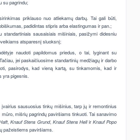
mu su pagrindu;
irinkimas priklauso nuo atliekamų darbų. Tai gali būti,
biškumas, padidintas stipris arba elastingumas ir pan.;
u standartiniais sausaisiais mišiniais, pasižymi didesniu
oveikiams atsparesnį sluoksnį;
dėtyje naudoti papildomus priedus, o tai, lyginant su
. Tačiau, jei paskaičiuosime standartinių medžiagų ir darbo
rtoti, pasirodys, kad vieną kartą, su tinkamomis, kad ir
yra pigesnis.
vairius sausuosius tinkų mišinius, tarp jų ir remontinius
aus mūro, mišrių pagrindų paviršiams tinkuoti. Tai sanavimo
Haft
,
Knauf Stens Grund
,
Knauf Stens Hell
ir
Knauf Popo
skų pažeistiems paviršiams.