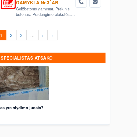
GAMYKLA Nr.3, AB
Gelžbetonio gaminiai. Prekinis
betonas. Perdengimo plokštės.
Aerodromo bei kelio plokštės.
Grindinio trinkelės. Pamatai.
Betoniniai šulinio žiedai. Tvoros
1
2
3
…
›
»
elementai
SPECIALISTAS ATSAKO
as yra slydimo juosta?