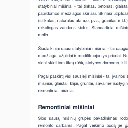
statybiniai mišiniai - tai tinkas, betonas, glaist
papildomos medžiagos skiriasi. Skiriasi užpildas 
(silikatas, natūralus akmuo, pvz., granitas ir t.
reikalingas vandens kiekis. Standartiniai mišiniai
molio.
Šiuolaikiniai sausi statybiniai mišiniai - tai d
medžiaga, užpildai ir modifikuojantys priedai. Nu
vieni skirti tam tikrų rūšių statybos darbams, kit
Pagal paskirtį visi sausieji mišiniai - tai įvairio
mišiniai, glaistai, klijai, gruntai, savaime išsilyg
remontiniai mišiniai.
Remontiniai mišiniai
Šios sausų mišinių grupės pavadinimas rodo,
remonto darbams. Pagal veikimo būdą jie gali b