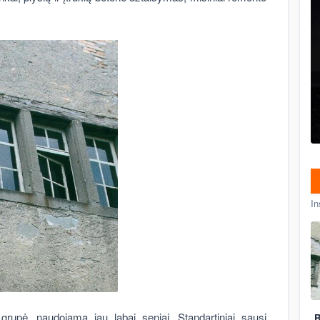
In
 grupė, naudojama jau labai seniai. Standartiniai sausi
R