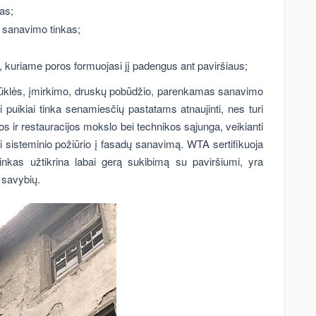
as;
o sanavimo tinkas;
 kuriame poros formuojasi jį padengus ant paviršiaus;
 būklės, įmirkimo, druskų pobūdžio, parenkamas sanavimo
puikiai tinka senamiesčių pastatams atnaujinti, nes turi
 ir restauracijos mokslo bei technikos sąjunga, veikianti
ti sisteminio požiūrio į fasadų sanavimą. WTA sertifikuoja
tinkas užtikrina labai gerą sukibimą su paviršiumi, yra
ų savybių.