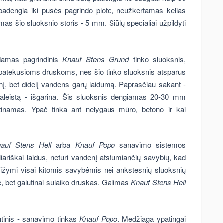
s padengia iki pusės pagrindo ploto, neužkertamas kelias
as šio sluoksnio storis - 5 mm. Siūlų specialiai užpildyti
damas pagrindinis
Knauf Stens Grund
tinko sluoksnis,
patekusioms druskoms, nes šio tinko sluoksnis atsparus
nį, bet didelį vandens garų laidumą. Paprasčiau sakant -
aleistą - išgarina. Šis sluoksnis dengiamas 20-30 mm
rkštinamas. Ypač tinka ant nelygaus mūro, betono ir kai
auf Stens Hell
arba
Knauf Popo
sanavimo sistemos
iariškai laidus, neturi vandenį atstumiančių savybių, kad
asižymi visai kitomis savybėmis nei ankstesnių sluoksnių
orę, bet galutinai sulaiko druskas. Galimas
Knauf Stens Hell
tinis - sanavimo tinkas
Knauf Popo
. Medžiaga ypatingai