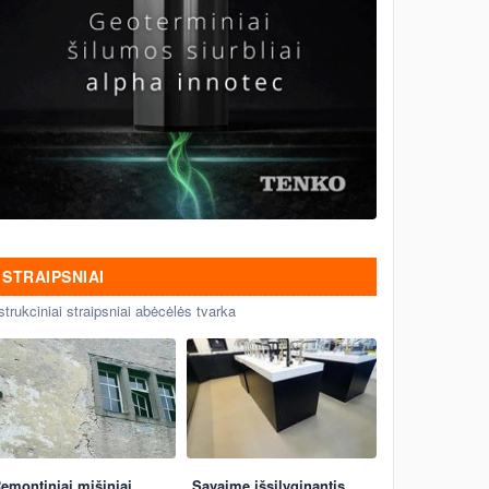
STRAIPSNIAI
strukciniai straipsniai abėcėlės tvarka
emontiniai mišiniai
Savaime išsilyginantis