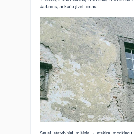
darbams, ankerių įtvirtinimas.
Sausi statybiniai mišiniai - atskira medžiagų