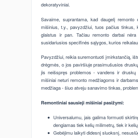
dekoratyviniai.
Savaime, suprantama, kad daugelį remonto da
mišinius, t.y., pavyzdžiui, tuos pačius tinkus,
glaistus ir pan. Tačiau remonto darbai nėra 
susidariusios specifinės sąlygos, kurios reikala
Pavyzdžiui, reikia suremontuoti įmirkstančią, iš
drėgmės, o jos paviršiuje prasimušusios druskų 
jis neišspręs problemos - vandens ir druskų p
mišiniai neturi remonto medžiagoms ir darbams r
medžiaga - šiuo atveju sanavimo tinkas, problemą 
Remontiniai sausieji mišiniai pasižymi:
Universalumu, jais galima formuoti skirtin
dengiamas tiek kelių milimetrų, tiek ir keli
Gebėjimu laikyti didesnį sluoksnį, nesuslūg