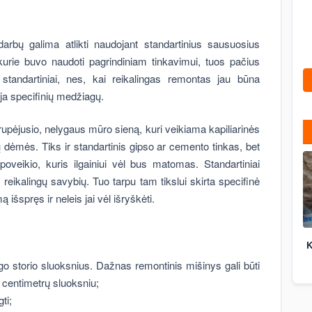
rbų galima atlikti naudojant standartinius sausuosius
 kurie buvo naudoti pagrindiniam tinkavimui, tuos pačius
standartiniai, nes, kai reikalingas remontas jau būna
uja specifinių medžiagų.
trupėjusio, nelygaus mūro sieną, kuri veikiama kapiliarinės
dėmės. Tiks ir standartinis gipso ar cemento tinkas, bet
oveikio, kuris ilgainiui vėl bus matomas. Standartiniai
eikalingų savybių. Tuo tarpu tam tikslui skirta specifinė
išspręs ir neleis jai vėl išryškėti.
K
go storio sluoksnius. Dažnas remontinis mišinys gali būti
ų centimetrų sluoksniu;
ti;