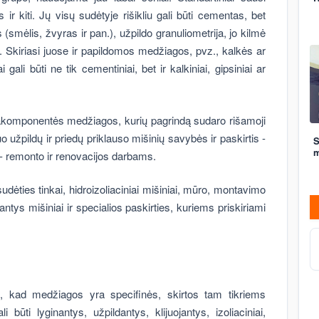
as ir kiti. Jų visų sudėtyje rišikliu gali būti cementas, bet
(smėlis, žvyras ir pan.), užpildo granuliometrija, jo kilmė
t.). Skiriasi juose ir papildomos medžiagos, pvz., kalkės ar
 gali būti ne tik cementiniai, bet ir kalkiniai, gipsiniai ar
augiakomponentės medžiagos, kurių pagrindą sudaro rišamoji
o užpildų ir priedų priklauso mišinių savybės ir paskirtis -
S
m
i - remonto ir renovacijos darbams.
s sudėties tinkai, hidroizoliaciniai mišiniai, mūro, montavimo
inantys mišiniai ir specialios paskirties, kuriems priskiriami
 kad medžiagos yra specifinės, skirtos tam tikriems
ūti lyginantys, užpildantys, klijuojantys, izoliaciniai,