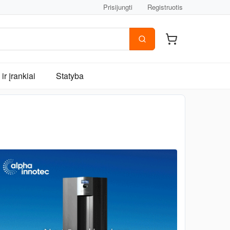
Prisijungti
Registruotis
ir įrankiai
Statyba