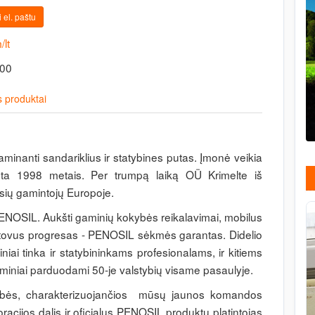
 el. paštu
/lt
:00
 produktai
aminanti sandariklius ir statybines putas. Įmonė veikia
ta 1998 metais. Per trumpą laiką OÜ Krimelte iš
sių gamintojų Europoje.
ENOSIL. Aukšti gaminių kokybės reikalavimai, mobilus
stovus progresas - PENOSIL sėkmės garantas. Didelio
ai tinka ir statybininkams profesionalams, ir kitiems
iniai parduodami 50-je valstybių visame pasaulyje.
avybės, charakterizuojančios mūsų jaunos komandos
acijos dalis ir oficialus PENOSIL produktų platintojas