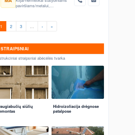
MA
Klijai-hermetikai statybiniams
paviršiams/metalui,
medžiui,stiklui ir kt.
1
2
3
…
›
»
STRAIPSNIAI
strukciniai straipsniai abėcėlės tvarka
augiabučių siūlių
Hidroizoliacija drėgnose
emontas
patalpose