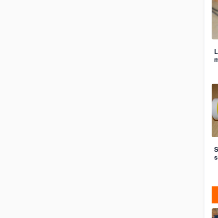
L
m
S
s