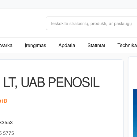
tvarka
Įrengimas
Apdaila
Statiniai
Technika 
LT, UAB PENOSIL
 31B
333553
5 5775