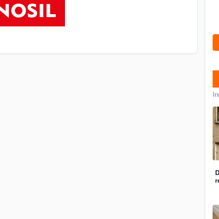
In
D
r