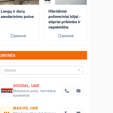
Langų ir durų
Hibridiniai
sandarinimo putos
polimeriniai klijai -
stipriai prikimba ir
nepaleidžia
Įsiminti
Įsiminti
ĮMONĖS
Vietovė
SOUDAL, UAB
Montavimo putos, hermetikai,
sandarikliai
MAKVIS, UAB