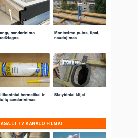
angų sandarinimo
Montavimo putos, tipai,
edžiagos
naudojimas
ilikoniniai hermetikai ir
Statybiniai klijai
iūlių sandarinimas
ASA.LT TV KANALO FILMAI