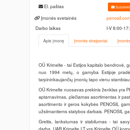
El. paštas
Susisiekti
Įmonės svetainės
penosil.com
Darbo laikas
I-V 8:00-17
Apie įmonę
Įmonės straipsniai
Įmonės
OÜ Krimelte - tai Estijos kapitalo bendrovė, g
nuo 1994 metų, o gamyba Estijoje pradė
tarpininkaujančių įmonių tapo vienu stambiau
OÜ Krimelte nuosavas prekinis ženklas yra P
aptarnavimas, plečiamas asortimentas ir pa
asortimento ir geros kokybės PENOSIL gamini
užsiimantiems statybos darbais. PENOSIL gam
Greitis, lankstumas ir stabilumas - tai s
darbą. UAB Krimelte LT yra Krimelte OÜ korpor