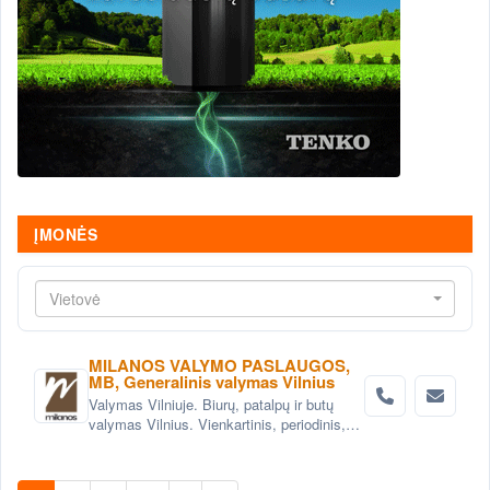
ĮMONĖS
Vietovė
MILANOS VALYMO PASLAUGOS,
MB, Generalinis valymas Vilnius
Valymas Vilniuje. Biurų, patalpų ir butų
valymas Vilnius. Vienkartinis, periodinis,
generalinis valymas Vilniuje. Valymas po
statybų, remonto Vilnius.