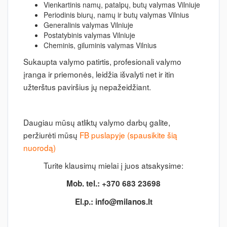
Vienkartinis namų, patalpų, butų valymas Vilniuje
Periodinis biurų, namų ir butų valymas Vilnius
Generalinis valymas Vilniuje
Postatybinis valymas Vilniuje
Cheminis, giluminis valymas Vilnius
Sukaupta valymo patirtis, profesionali valymo
įranga ir priemonės, leidžia išvalyti net ir itin
užterštus paviršius jų nepažeidžiant.
Daugiau mūsų atliktų valymo darbų galite,
peržiurėti mūsų
FB puslapyje (spausikite šią
nuorodą)
Turite klausimų mielai į juos atsakysime:
Mob. tel.: +370 683 23698
El.p.:
info@milanos.lt