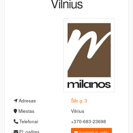
Vilnius
Adresas
Šilo g. 3
Miestas
Vilnius
Telefonai
+370-683-23698
El. paštas
Susisiekti el. paštu