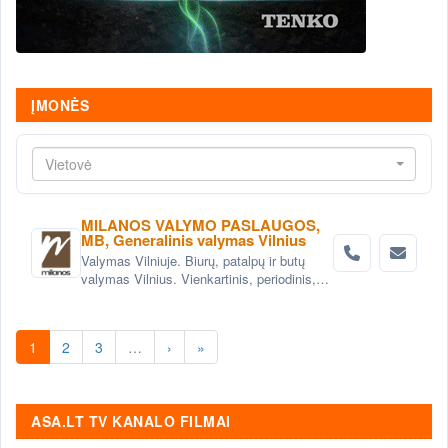
ĮMONĖS
Vietovė
MILANOS VALYMO PASLAUGOS,
MB, Generalinis valymas Vilnius
Valymas Vilniuje. Biurų, patalpų ir butų
valymas Vilnius. Vienkartinis, periodinis,
generalinis valymas Vilniuje. Valymas po
statybų, remonto Vilnius.
1
2
3
…
›
»
ASA.LT TV KANALO FILMAI