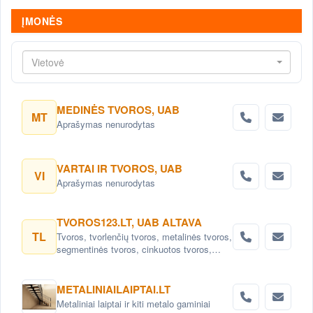
ĮMONĖS
Vietovė
MEDINĖS TVOROS, UAB
MT
Aprašymas nenurodytas
VARTAI IR TVOROS, UAB
VI
Aprašymas nenurodytas
TVOROS123.LT, UAB ALTAVA
TL
Tvoros, tvorlenčių tvoros, metalinės tvoros,
segmentinės tvoros, cinkuotos tvoros,
polisadines tvoros, skardinės tvoros,
dekoratyvinės tvoros, tinklinės tvoros.
Tvora, tvoros, tvoros segmentai, tvoros
METALINIAILAIPTAI.LT
stulpai, tvoralentės, cinkuotos tvoralentės.
Metaliniai laiptai ir kiti metalo gaminiai
Varstomi, stumdomi vartai, varteliai, tvoros