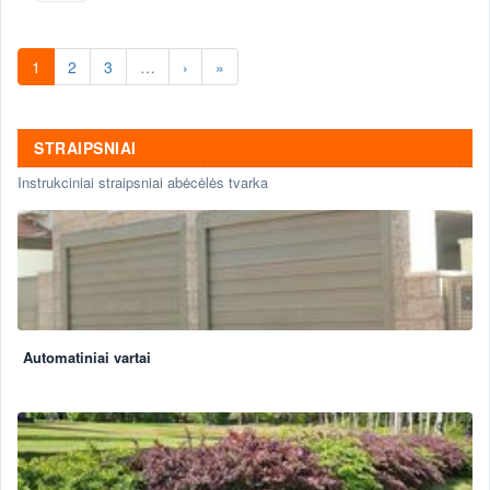
pamatai, tvorų stulpai. Tvoros Vilniuje,
tvoros Kaune, tvoros Klaipeda.
1
2
3
…
›
»
STRAIPSNIAI
Instrukciniai straipsniai abėcėlės tvarka
Automatiniai vartai