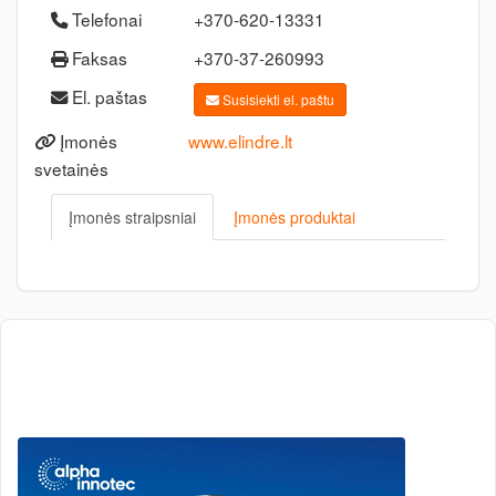
Telefonai
+370-620-13331
Faksas
+370-37-260993
El. paštas
Susisiekti el. paštu
Įmonės
www.elindre.lt
svetainės
Įmonės straipsniai
Įmonės produktai