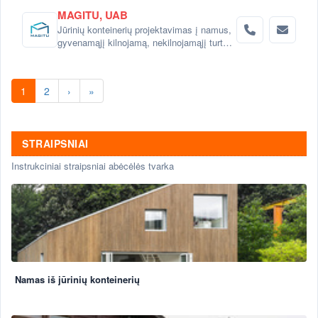
MAGITU, UAB
Jūrinių konteinerių projektavimas į namus,
gyvenamąjį kilnojamą, nekilnojamąjį turtą.
Prekyba jūriniais konteineriais Klaipėdoje.
1
2
›
»
STRAIPSNIAI
Instrukciniai straipsniai abėcėlės tvarka
Namas iš jūrinių konteinerių