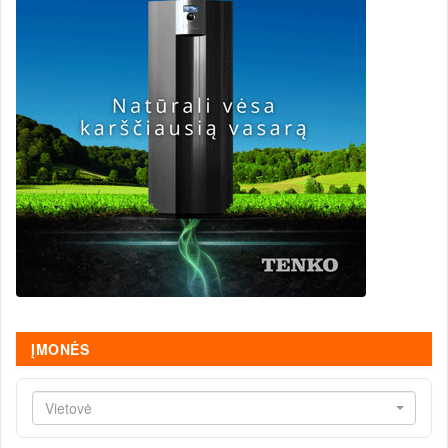
ĮMONĖS
Vietovė