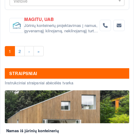
Vietovė
MAGITU, UAB
Jūrinių konteinerių projektavimas į namus,
gyvenamąjį kilnojamą, nekilnojamąjį turtą.
Prekyba jūriniais konteineriais Klaipėdoje.
1
2
›
»
STRAIPSNIAI
Instrukciniai straipsniai abėcėlės tvarka
Namas iš jūrinių konteinerių