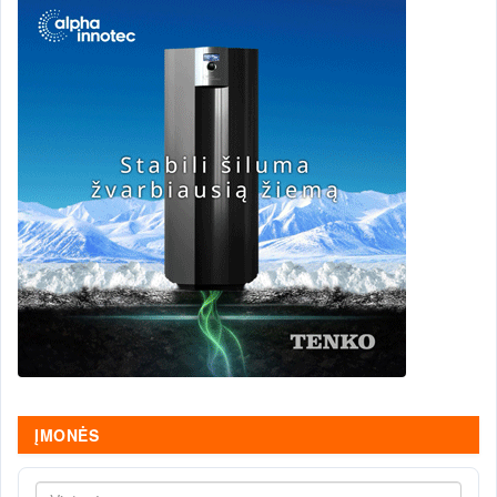
ĮMONĖS