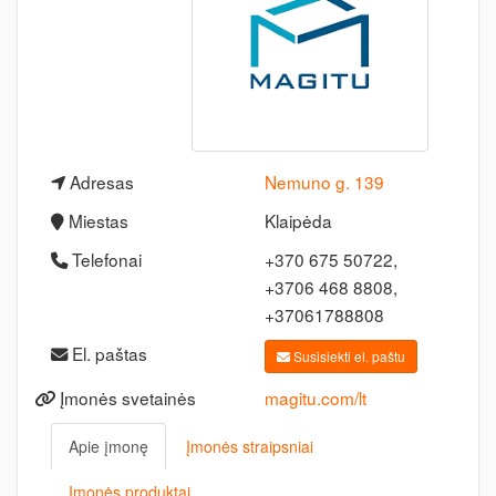
Adresas
Nemuno g. 139
Miestas
Klaipėda
Telefonai
+370 675 50722,
+3706 468 8808,
+37061788808
El. paštas
Susisiekti el. paštu
Įmonės svetainės
magitu.com/lt
Apie įmonę
Įmonės straipsniai
Įmonės produktai