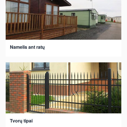
Namelis ant ratų
Tvorų tipai