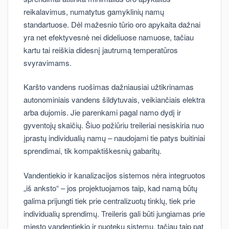
reikalavimus, numatytus gamyklinių namų
standartuose. Dėl mažesnio tūrio oro apykaita dažnai
yra net efektyvesnė nei dideliuose namuose, tačiau
kartu tai reiškia didesnį jautrumą temperatūros
svyravimams.
Karšto vandens ruošimas dažniausiai užtikrinamas
autonominiais vandens šildytuvais, veikiančiais elektra
arba dujomis. Jie parenkami pagal namo dydį ir
gyventojų skaičių. Šiuo požiūriu treileriai nesiskiria nuo
įprastų individualių namų – naudojami tie patys buitiniai
sprendimai, tik kompaktiškesnių gabaritų.
Vandentiekio ir kanalizacijos sistemos nėra integruotos
„iš anksto“ – jos projektuojamos taip, kad namą būtų
galima prijungti tiek prie centralizuotų tinklų, tiek prie
individualių sprendimų. Treileris gali būti jungiamas prie
miesto vandentiekio ir nuotekų sistemų, tačiau taip pat