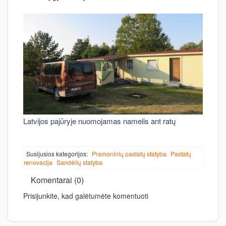
Latvijos pajūryje nuomojamas namelis ant ratų
Susijusios kategorijos:
Pramoninių pastatų statyba
Pastatų
renovacija
Sandėlių statyba
Komentarai (0)
Prisijunkite, kad galėtumėte komentuoti