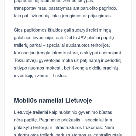
paprastai neįtraukiamas žemės sklypas,
transportavimas, pastatymas ant paruošto pagrindo,
taip pat inžinerinių tinklų įrengimas ar prijungimas.
Šios papildomos išlaidos gali sudaryti reikšmingą
galutinės investicijos dalį. Dėl to JAV plačiai paplitę
treilerių parkai – specialiai suplanuotos teritorijos,
kuriose jau įrengta infrastruktūra, o sklypai nuomojami.
Tokiu atveju gyventojas moka už patį namą ir periodinį
sklypo nuomos mokestį, bet išvengia didelių pradinių
investicijų į žemę ir tinklus.
Mobilūs nameliai Lietuvoje
Lietuvoje treileriai kaip nuolatinio gyvenimo būstas
nėra paplitę. Pagrindinė priežastis – specialiai tam
pritaikytų teritorijų ir infrastruktūros trūkumas. Nėra
suformuotos treilerių parkų sistemos su centralizuotais