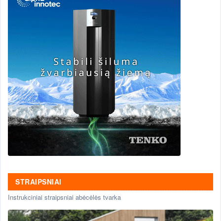
STRAIPSNIAI
Instrukciniai straipsniai abėcėlės tvarka