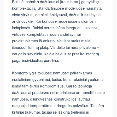
Buitinė technika dažniausiai įtraukiama į gamyklinę
komplektaciją. Standartiniuose modeliuose numatyta
vieta viryklei, orkaitei, šaldytuvui, dažnai ir skalbyklei
ar džiovyklei. Kai kuriuose modeliuose siūlomos ir
indaplovės. Baldai neretai būna integruoti – spintos,
virtuvės komplektai, nišos sandėliavimui
projektuojamos iš anksto, siekiant maksimaliai
išnaudoti turimą plotą. Vis dėlto tai nėra privaloma –
daugelis savininkų keičia baldus ar pritaiko interjerą
pagal individualius poreikius.
Komforto lygis tokiuose namuose pakankamas
nuolatiniam gyvenimui, tačiau konstrukciniai ypatumai
lemia tam tikrus kompromisus. Garso izoliacija
dažniausiai prastesnė nei mūriniuose ar monolitiniuose
namuose, o lengvesnės konstrukcijos jautriau
reaguoja į temperatūros ir drėgmės pokyčius. Tai nėra
kritiniai trūkumai, tačiau jie išskiria treilerius iš