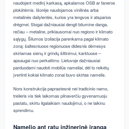
naudojant medinį karkasą, apkalamos OSB ar faneros
plokštėmis. Išorėje naudojamos vinilinės arba
metalinės dailylentės, kurios yra lengvos ir atsparios
drėgmei. Stogai dažniausiai dengti bitumine danga,
rečiau – metaline, priklausomai nuo regiono ir klimato
sąlygų. Šilumos izoliacija parenkama pagal klimato
zoną: šaltesniuose regionuose didesnis dėmesys
skiriamas sienų ir grindų šiltinimui, karštuose –
apsaugai nuo perkaitimo. Lietuvoje dažniausiai
parduodami naudoti mobilūs nameliai, dėl to reikėtų
įvertinti kokiai klimato zonai buvo skirtas namelis.
Nors konstrukcija paprastesnė nei tradicinio namo,
treileris vis tiek laikomas pilnaverčiu gyvenamuoju
pastatu, skirtu ilgalaikiam naudojimui, o ne laikinu
sprendimu.
Namelio ant ratų inžinerinė įranga