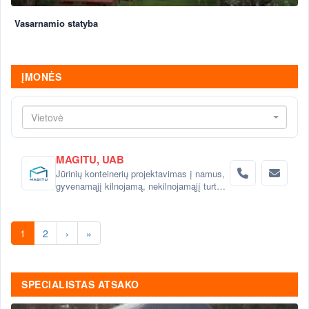
Vasarnamio statyba
ĮMONĖS
Vietovė
MAGITU, UAB
Jūrinių konteinerių projektavimas į namus,
gyvenamąjį kilnojamą, nekilnojamąjį turtą.
Prekyba jūriniais konteineriais Klaipėdoje.
1
2
›
»
SPECIALISTAS ATSAKO