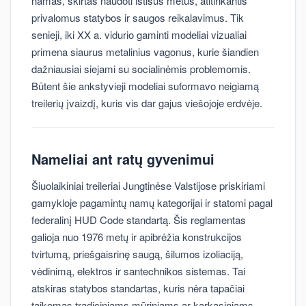
namas, skirtas naudoti ištisus metus, atitinkantis
privalomus statybos ir saugos reikalavimus. Tik
senieji, iki XX a. vidurio gaminti modeliai vizualiai
primena siaurus metalinius vagonus, kurie šiandien
dažniausiai siejami su socialinėmis problemomis.
Būtent šie ankstyvieji modeliai suformavo neigiamą
treilerių įvaizdį, kuris vis dar gajus viešojoje erdvėje.
Nameliai ant ratų gyvenimui
Šiuolaikiniai treileriai Jungtinėse Valstijose priskiriami
gamykloje pagamintų namų kategorijai ir statomi pagal
federalinį HUD Code standartą. Šis reglamentas
galioja nuo 1976 metų ir apibrėžia konstrukcijos
tvirtumą, priešgaisrinę saugą, šilumos izoliaciją,
vėdinimą, elektros ir santechnikos sistemas. Tai
atskiras statybos standartas, kuris nėra tapačiai
taikomas tradiciniams mūriniams ar karkasiniams