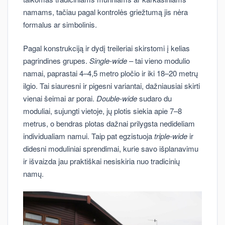
namams, tačiau pagal kontrolės griežtumą jis nėra
formalus ar simbolinis.
Pagal konstrukciją ir dydį treileriai skirstomi į kelias
pagrindines grupes.
Single-wide
– tai vieno modulio
namai, paprastai 4–4,5 metro pločio ir iki 18–20 metrų
ilgio. Tai siauresni ir pigesni variantai, dažniausiai skirti
vienai šeimai ar porai.
Double-wide
sudaro du
moduliai, sujungti vietoje, jų plotis siekia apie 7–8
metrus, o bendras plotas dažnai prilygsta nedideliam
individualiam namui. Taip pat egzistuoja
triple-wide
ir
didesni moduliniai sprendimai, kurie savo išplanavimu
ir išvaizda jau praktiškai nesiskiria nuo tradicinių
namų.