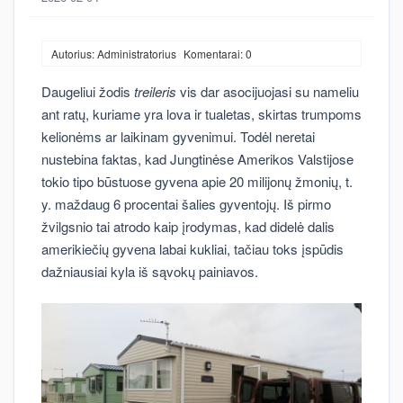
Autorius: Administratorius
Komentarai: 0
Daugeliui žodis
treileris
vis dar asocijuojasi su nameliu
ant ratų, kuriame yra lova ir tualetas, skirtas trumpoms
kelionėms ar laikinam gyvenimui. Todėl neretai
nustebina faktas, kad Jungtinėse Amerikos Valstijose
tokio tipo būstuose gyvena apie 20 milijonų žmonių, t.
y. maždaug 6 procentai šalies gyventojų. Iš pirmo
žvilgsnio tai atrodo kaip įrodymas, kad didelė dalis
amerikiečių gyvena labai kukliai, tačiau toks įspūdis
dažniausiai kyla iš sąvokų painiavos.