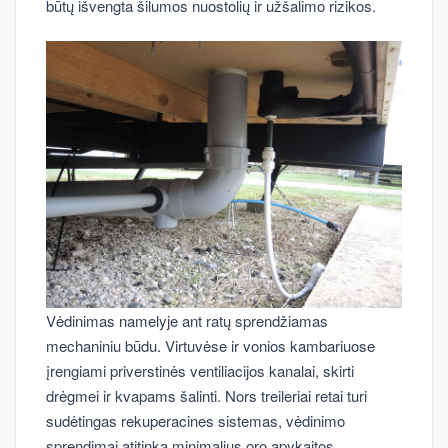
būtų išvengta šilumos nuostolių ir užšalimo rizikos.
Vėdinimas namelyje ant ratų sprendžiamas
mechaniniu būdu. Virtuvėse ir vonios kambariuose
įrengiami priverstinės ventiliacijos kanalai, skirti
drėgmei ir kvapams šalinti. Nors treileriai retai turi
sudėtingas rekuperacines sistemas, vėdinimo
sprendimai atitinka minimalius oro apykaitos