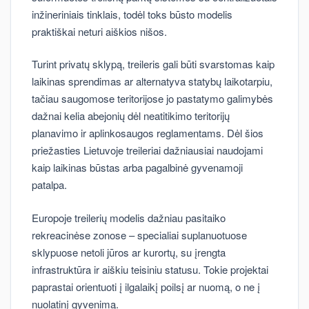
inžineriniais tinklais, todėl toks būsto modelis
praktiškai neturi aiškios nišos.
Turint privatų sklypą, treileris gali būti svarstomas kaip
laikinas sprendimas ar alternatyva statybų laikotarpiu,
tačiau saugomose teritorijose jo pastatymo galimybės
dažnai kelia abejonių dėl neatitikimo teritorijų
planavimo ir aplinkosaugos reglamentams. Dėl šios
priežasties Lietuvoje treileriai dažniausiai naudojami
kaip laikinas būstas arba pagalbinė gyvenamoji
patalpa.
Europoje treilerių modelis dažniau pasitaiko
rekreacinėse zonose – specialiai suplanuotuose
sklypuose netoli jūros ar kurortų, su įrengta
infrastruktūra ir aiškiu teisiniu statusu. Tokie projektai
paprastai orientuoti į ilgalaikį poilsį ar nuomą, o ne į
nuolatinį gyvenimą.