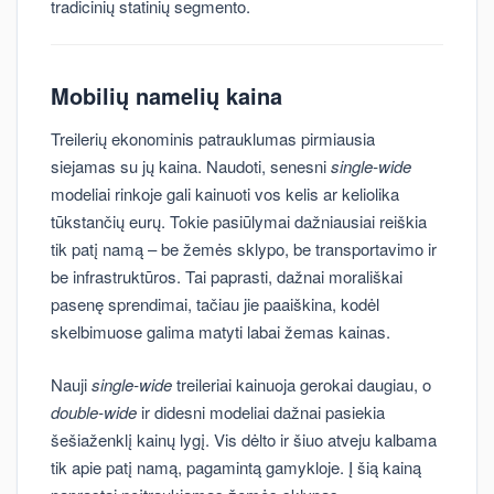
tradicinių statinių segmento.
Mobilių namelių kaina
Treilerių ekonominis patrauklumas pirmiausia
siejamas su jų kaina. Naudoti, senesni
single-wide
modeliai rinkoje gali kainuoti vos kelis ar keliolika
tūkstančių eurų. Tokie pasiūlymai dažniausiai reiškia
tik patį namą – be žemės sklypo, be transportavimo ir
be infrastruktūros. Tai paprasti, dažnai morališkai
pasenę sprendimai, tačiau jie paaiškina, kodėl
skelbimuose galima matyti labai žemas kainas.
Nauji
single-wide
treileriai kainuoja gerokai daugiau, o
double-wide
ir didesni modeliai dažnai pasiekia
šešiaženklį kainų lygį. Vis dėlto ir šiuo atveju kalbama
tik apie patį namą, pagamintą gamykloje. Į šią kainą