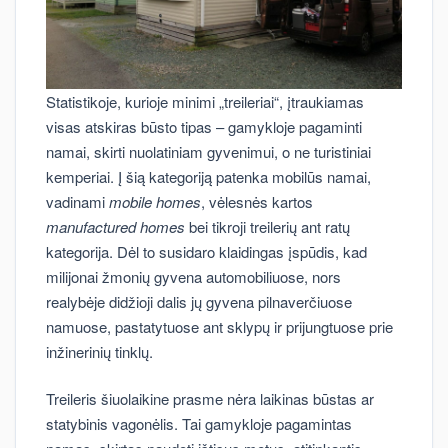
Statistikoje, kurioje minimi „treileriai“, įtraukiamas
visas atskiras būsto tipas – gamykloje pagaminti
namai, skirti nuolatiniam gyvenimui, o ne turistiniai
kemperiai. Į šią kategoriją patenka mobilūs namai,
vadinami
mobile homes
, vėlesnės kartos
manufactured homes
bei tikroji treilerių ant ratų
kategorija. Dėl to susidaro klaidingas įspūdis, kad
milijonai žmonių gyvena automobiliuose, nors
realybėje didžioji dalis jų gyvena pilnaverčiuose
namuose, pastatytuose ant sklypų ir prijungtuose prie
inžinerinių tinklų.
Treileris šiuolaikine prasme nėra laikinas būstas ar
statybinis vagonėlis. Tai gamykloje pagamintas