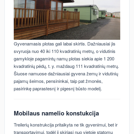
Gyvenamasis plotas gali labai skirtis. Dažniausiai jis
svyruoja nuo 40 iki 110 kvadratinių metrų, o vidutinis
gamykloje pagamintų namų plotas siekia apie 1 200
kvadratinių pėdų, t. y. maždaug 111 kvadratinių metrų.
Šiuose namuose dažniausiai gyvena žemų ir vidutinių
pajamų šeimos, pensininkai, taip pat žmonės,
pasirinkę paprastesnį ir pigesnį būsto modelį.
Mobilaus namelio konstukcija
Treilerių konstrukcija pritaikyta ne tik gyvenimui, bet ir
transportavimui, todėl ji skiriasi nuo vietoje statomų