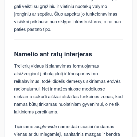
gali veikti su gręžiniu ir vietiniu nuotekų valymo
įrenginiu ar septiku. Šiuo aspektu jo funkcionavimas
visiškai priklauso nuo sklypo infrastruktūros, o ne nuo
paties pastato tipo.
Namelio ant ratų interjeras
Treilerių vidaus išplanavimas formuojamas
atsižvelgiant į ribotą plotį ir transportavimo
reikalavimus, todėl didelis dėmesys skiriamas erdvės
racionalumui. Net ir mažesniuose modeliuose
siekiama sukurti aiškiai atskirtas funkcines zonas, kad
namas būtų tinkamas nuolatiniam gyvenimui, o ne tik
laikiniems poreikiams.
Tipiniame
single-wide
name dažniausiai randamas
vienas ar du miegamieji, sanitarinis mazgas ir bendra