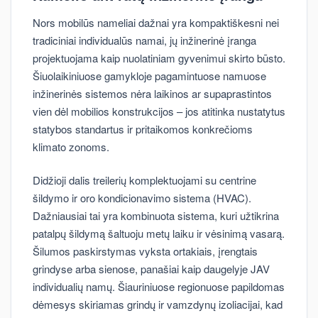
Nors mobilūs nameliai dažnai yra kompaktiškesni nei
tradiciniai individualūs namai, jų inžinerinė įranga
projektuojama kaip nuolatiniam gyvenimui skirto būsto.
Šiuolaikiniuose gamykloje pagamintuose namuose
inžinerinės sistemos nėra laikinos ar supaprastintos
vien dėl mobilios konstrukcijos – jos atitinka nustatytus
statybos standartus ir pritaikomos konkrečioms
klimato zonoms.
Didžioji dalis treilerių komplektuojami su centrine
šildymo ir oro kondicionavimo sistema (HVAC).
Dažniausiai tai yra kombinuota sistema, kuri užtikrina
patalpų šildymą šaltuoju metų laiku ir vėsinimą vasarą.
Šilumos paskirstymas vyksta ortakiais, įrengtais
grindyse arba sienose, panašiai kaip daugelyje JAV
individualių namų. Šiauriniuose regionuose papildomas
dėmesys skiriamas grindų ir vamzdynų izoliacijai, kad