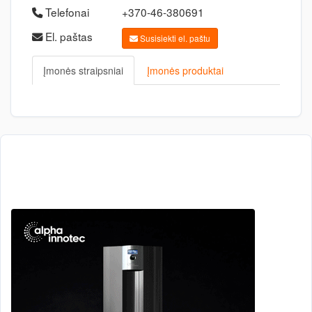
Telefonai
+370-46-380691
El. paštas
Susisiekti el. paštu
Įmonės straipsniai
Įmonės produktai