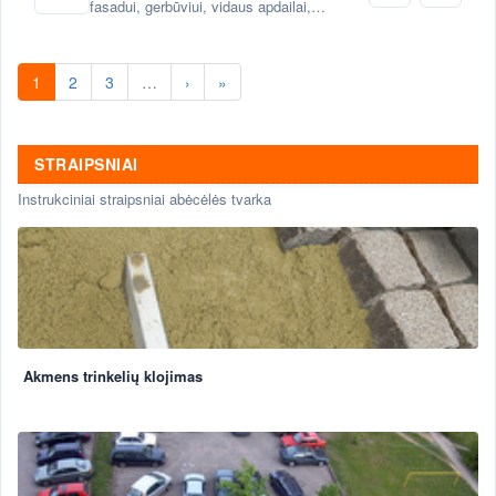
fasadui, gerbūviui, vidaus apdailai,
hidroizoliacijai.
1
2
3
…
›
»
STRAIPSNIAI
Instrukciniai straipsniai abėcėlės tvarka
Akmens trinkelių klojimas