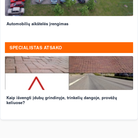
Automobilių aikštelės įrengimas
SPECIALISTAS ATSAKO
Kaip išvengti įdubų grindinyje, trinkelių dangoje, provėžų
keliuose?