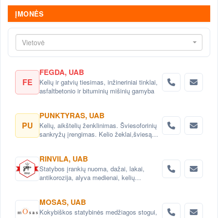
ĮMONĖS
Vietovė
FEGDA, UAB
FE
Kelių ir gatvių tiesimas, inžineriniai tinklai,
asfaltbetonio ir bituminių mišinių gamyba
PUNKTYRAS, UAB
PU
Kelių, aikštelių ženklinimas. Šviesoforinių
sankryžų įrengimas. Kelio žeklai,šviesą
atspindintys atšvaitai, signaliniai stulpeliai.
RINVILA, UAB
Statybos įrankių nuoma, dažai, lakai,
antikorozija, alyva medienai, kelių
priežiūros priemonės.Konsultacijos.
MOSAS, UAB
Kokybiškos statybinės medžiagos stogui,