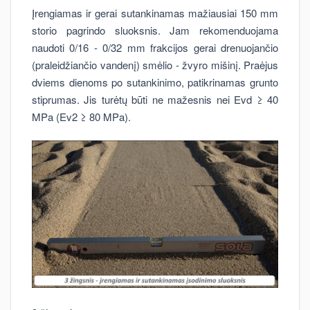
Įrengiamas ir gerai sutankinamas mažiausiai 150 mm
storio pagrindo sluoksnis. Jam rekomenduojama
naudoti 0/16 - 0/32 mm frakcijos gerai drenuojančio
(praleidžiančio vandenį) smėlio - žvyro mišinį. Praėjus
dviems dienoms po sutankinimo, patikrinamas grunto
stiprumas. Jis turėtų būti ne mažesnis nei Evd ≥ 40
MPa (Ev2 ≥ 80 MPa).