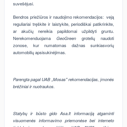
suvešėjusi.
Bendros priežiūros ir naudojimo rekomendacijos: veją
reguliariai tręškite ir laistykite, periodiškai patikrinkite,
ar akučių nereikia papildomai užpildyti gruntu.
Nerekomenduojama
GeoGreen
grotelių naudoti
zonose, kur numatomas dažnas sunkiasvorių
automobilių apsisukinėjimas.
Parengta pagal UAB „Mosas" rekomendacijas, įmonės
brėžiniai ir nuotraukos.
Statybų ir būsto gido Asa.lt informaciją atgaminti
visuomenės informavimo priemonėse bei interneto