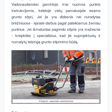
Vadovaudamiesi gamintojo ir/ar nuomos punkto
instrukcijomis, keletoje vietų pamatuojate esamo
grunto stiprį. Jei jis yra didesnis nei nurodytas
brėžiniuose - tęsiate darbus pagal pateikiamus žemiau
punktus. Jei išmatuotas pagrindo stipris yra mažesnis
- kreipkitės į specialistus, kad jie suprojektuotų ir
numatytų teisingą grunto stiprinimo būdą.