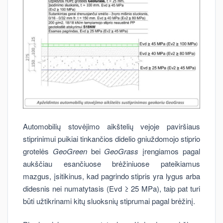
Automobilių stovėjimo aikštelių vejoje paviršiaus
stiprinimui puikiai tinkančios didelio gniuždomojo stiprio
grotelės
GeoGreen
bei
GeoGrass
įrengiamos pagal
aukščiau esančiuose brėžiniuose pateikiamus
mazgus, įsitikinus, kad pagrindo stipris yra lygus arba
didesnis nei numatytasis (Evd ≥ 25 MPa), taip pat turi
būti užtikrinami kitų sluoksnių stiprumai pagal brėžinį.