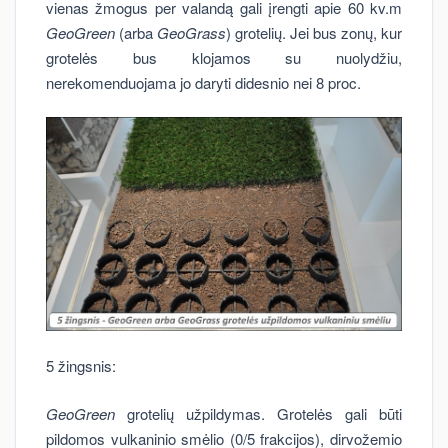
vienas žmogus per valandą gali įrengti apie 60 kv.m
GeoGreen
(arba
GeoGrass
) grotelių. Jei bus zonų, kur
grotelės bus klojamos su nuolydžiu,
nerekomenduojama jo daryti didesnio nei 8 proc.
5 žingsnis:
GeoGreen
grotelių užpildymas. Grotelės gali būti
pildomos vulkaninio smėlio (0/5 frakcijos), dirvožemio