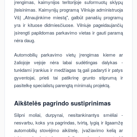
įrengimas, kaimynijos teritorijoje suformuotų sklypų
įteisinimas. Kaimynijų programą Vilniuje administruoja
VšĮ „Atnaujinkime miestą", galbūt panašių programų
yra ir kituose didmiesčiuose. Vilniuje pageidaujančių
įsirengti papildomas parkavimo vietas ir gauti paramą
nėra daug.
Automobilių parkavimo vietų įrengimas kieme ar
žaliojoje vejoje nėra labai sudėtingas dalykas -
turėdami įrankius ir medžiagas tą gali padaryti ir patys
gyventojai, prieš tai patikrinę grunto stiprumą ir
pasitelkę specialistų parengtą minimalų projektą.
Aikštelės pagrindo sustiprinimas
Silpni moliai, durpynai, nesitankinantys smėliai -
nesvarbu, koks yra pagrindas, tvirtą, lygią ir ilgaamžę
automobilių stovėjimo aikštelę, įvažiavimo kelią ar