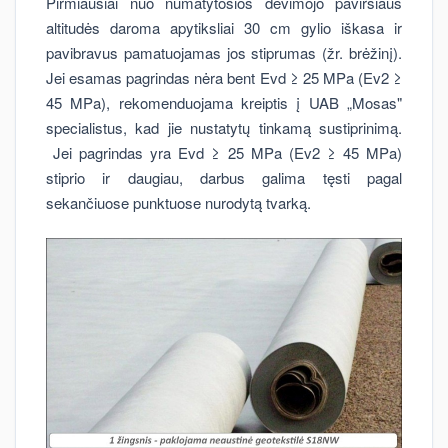
Pirmiausiai nuo numatytosios dėvimojo paviršiaus
altitudės daroma apytiksliai 30 cm gylio iškasa ir
pavibravus pamatuojamas jos stiprumas (žr. brėžinį).
Jei esamas pagrindas nėra bent Evd ≥ 25 MPa (Ev2 ≥
45 MPa), rekomenduojama kreiptis į UAB „Mosas"
specialistus, kad jie nustatytų tinkamą sustiprinimą.
Jei pagrindas yra Evd ≥ 25 MPa (Ev2 ≥ 45 MPa)
stiprio ir daugiau, darbus galima tęsti pagal
sekančiuose punktuose nurodytą tvarką.