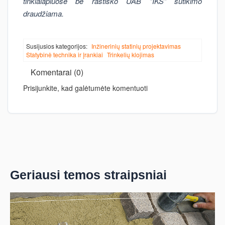
tinklalapiuose be raštiško UAB "IKS" sutikimo
draudžiama.
Susijusios kategorijos:
Inžinerinių statinių projektavimas
Statybinė technika ir įrankiai
Trinkelių klojimas
Komentarai (0)
Prisijunkite, kad galėtumėte komentuoti
Geriausi temos straipsniai