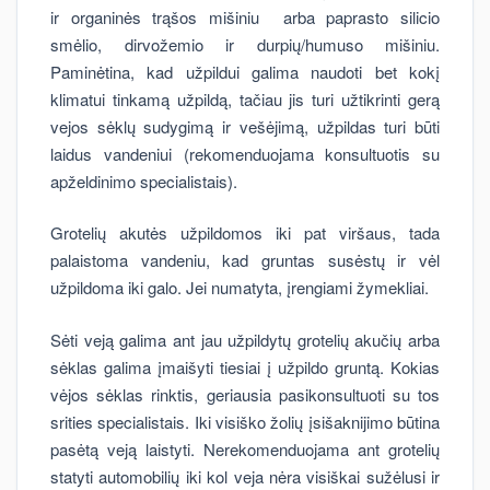
ir organinės trąšos mišiniu arba paprasto silicio
smėlio, dirvožemio ir durpių/humuso mišiniu.
Paminėtina, kad užpildui galima naudoti bet kokį
klimatui tinkamą užpildą, tačiau jis turi užtikrinti gerą
vejos sėklų sudygimą ir vešėjimą, užpildas turi būti
laidus vandeniui (rekomenduojama konsultuotis su
apželdinimo specialistais).
Grotelių akutės užpildomos iki pat viršaus, tada
palaistoma vandeniu, kad gruntas susėstų ir vėl
užpildoma iki galo. Jei numatyta, įrengiami žymekliai.
Sėti veją galima ant jau užpildytų grotelių akučių arba
sėklas galima įmaišyti tiesiai į užpildo gruntą. Kokias
vėjos sėklas rinktis, geriausia pasikonsultuoti su tos
srities specialistais. Iki visiško žolių įsišaknijimo būtina
pasėtą veją laistyti. Nerekomenduojama ant grotelių
statyti automobilių iki kol veja nėra visiškai sužėlusi ir