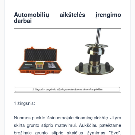
Automobilių aikštelės įrengimo
darbai
1 žingsnis:
Nuomos punkte išsinuomojate dinaminę plokštę. Ji yra
skirta grunto stiprio matavimui. Aukščiau pateiktame
brėžinyje grunto stiprio skaičius žymimas "Evd".