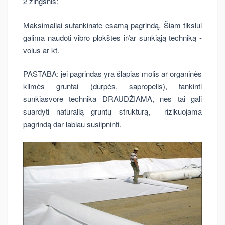
2 žingsnis:
Maksimaliai sutankinate esamą pagrindą. Šiam tikslui
galima naudoti vibro plokštes ir/ar sunkiąją techniką -
volus ar kt.
PASTABA: jei pagrindas yra šlapias molis ar organinės
kilmės gruntai (durpės, sapropelis), tankinti
sunkiasvore technika DRAUDŽIAMA, nes tai gali
suardyti natūralią gruntų struktūrą, rizikuojama
pagrindą dar labiau susilpninti.