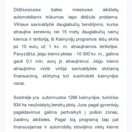
Didžiuosiuose šalies miestuose aikštelių
automobiliams trūkumas tapo didžiule problema.
Vilniaus savivaldybė daugiabučių bendrijoms, kurios
atnaujina senesnių nei 15 metų daugiabučių namų
kiemus ir teritoriją, iš Kaimynijų programos lėšų skiria
po 10 eurų už 1 kv. m. atnaujinamos teritorijos.
Pavyzdžiui, jeigu kiemo plotas - 10 000 kv. m., galima
gauti 0,1 mln. eurų jo atnaujinimui. Jeigu kiemo
atnaujinimo vertė viršija savivaldybės skiriamą
finansavimą, skirtumą turi susimokėti kaimynijos
nariai.
Sostinėje yra suformuotos 1288 kaimynijos, turinčios
934 ha neužstatytų bendrų plotų. Juos pagal gyventojų
pageidavimus galima pertvarkyti į poilsio zonas,
žaidimų aikšteles. Pagal šią programą taip pat
finansuojamas ir automobilių stovėjimo vietų kieme