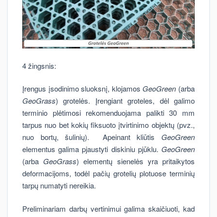
4 žingsnis:
Įrengus įsodinimo sluoksnį, klojamos
GeoGreen
(arba
GeoGrass
) grotelės. Įrengiant groteles, dėl galimo
terminio plėtimosi rekomenduojama palikti 30 mm
tarpus nuo bet kokių fiksuoto įtvirtinimo objektų (pvz.,
nuo bortų, šulinių). Apeinant kliūtis
GeoGreen
elementus galima pjaustyti diskiniu pjūklu.
GeoGreen
(arba
GeoGrass
) elementų sienelės yra pritaikytos
deformacijoms, todėl pačių grotelių plotuose terminių
tarpų numatyti nereikia.
Preliminariam darbų vertinimui galima skaičiuoti, kad