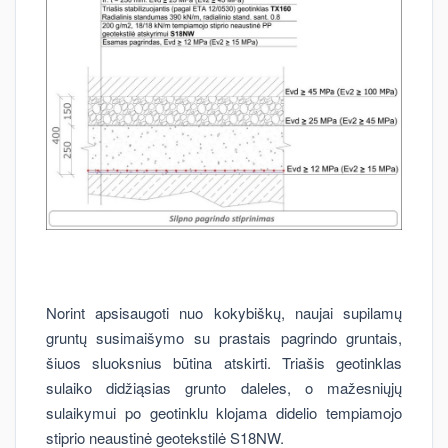
Norint apsisaugoti nuo kokybiškų, naujai supilamų
gruntų susimaišymo su prastais pagrindo gruntais,
šiuos sluoksnius būtina atskirti. Triašis geotinklas
sulaiko didžiąsias grunto daleles, o mažesniųjų
sulaikymui po geotinklu klojama didelio tempiamojo
stiprio neaustinė geotekstilė S18NW.