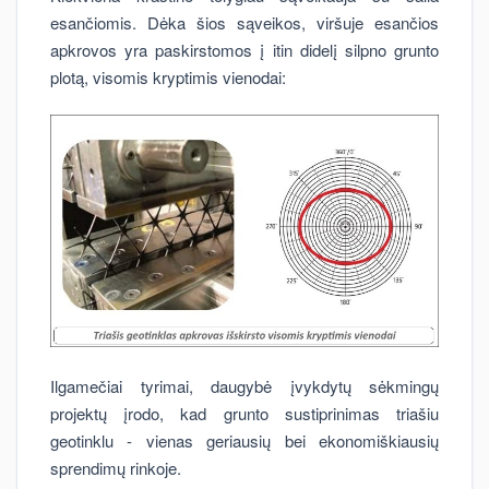
esančiomis. Dėka šios sąveikos, viršuje esančios
apkrovos yra paskirstomos į itin didelį silpno grunto
plotą, visomis kryptimis vienodai:
Ilgamečiai tyrimai, daugybė įvykdytų sėkmingų
projektų įrodo, kad grunto sustiprinimas triašiu
geotinklu - vienas geriausių bei ekonomiškiausių
sprendimų rinkoje.