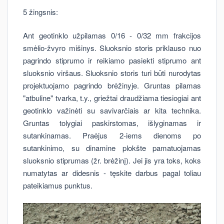
5 žingsnis:
Ant geotinklo užpilamas 0/16 - 0/32 mm frakcijos
smėlio-žvyro mišinys. Sluoksnio storis priklauso nuo
pagrindo stiprumo ir reikiamo pasiekti stiprumo ant
sluoksnio viršaus. Sluoksnio storis turi būti nurodytas
projektuojamo pagrindo brėžinyje. Gruntas pilamas
"atbuline" tvarka, t.y., griežtai draudžiama tiesiogiai ant
geotinklo važinėti su savivarčiais ar kita technika.
Gruntas tolygiai paskirstomas, išlyginamas ir
sutankinamas. Praėjus 2-iems dienoms po
sutankinimo, su dinamine plokšte pamatuojamas
sluoksnio stiprumas (žr. brėžinį). Jei jis yra toks, koks
numatytas ar didesnis - tęskite darbus pagal toliau
pateikiamus punktus.