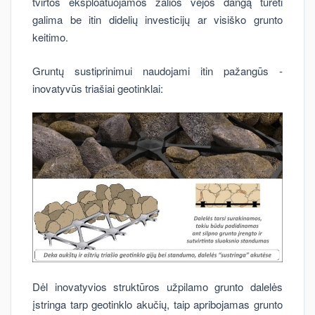
tvirtos eksploatuojamos žalios vejos dangą turėti
galima be itin didelių investicijų ar visiško grunto
keitimo.
Gruntų sustiprinimui naudojami itin pažangūs -
inovatyvūs triašiai geotinklai:
Dėl inovatyvios struktūros užpilamo grunto dalelės
įstringa tarp geotinklo akučių, taip apribojamas grunto