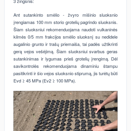
3 žingsnis:
Ant sutankinto smėlio - žvyro mišinio sluoksnio
įrengiamas 100 mm storio grotelių pagrindo sluoksnis.
Šiam sluoksniui rekomenduojama naudoti vulkaninės
kilmės 0/5 mm frakcijos smėlio sluoksnį su nedidele
augalinio grunto ir trašų priemaiša, tai padės užtikrinti
gerą vejos vešėjimą. Šiam sluoksniui svarbus geras
sutankinimas ir lygumas prieš grotelių įrengimą. Dėl
savikontrolės rekomenduojama dinaminiu štampu
pasitikrinti ir šio vejos sluoksnio stiprumą, jis turėtų būti
Evd ≥ 45 MPa (Ev2 ≥ 100 MPa).