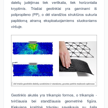
dalelių judėjimas tiek vertikalia, tiek horizontalia
kryptimis. Triašiai geotinklai yra gaminami iš
polipropileno (PP), o dėl standžios struktūros sukuria
papildomą atramą eksploatuojamiems sluoksniams
viršuje.
Geotinklo akutės yra trikampio formos, o trikampis -
tvirčiausia bei standžiausia geometrinė figūra.
Kiekviena kraštinė tolygiau sąveikauja su šalia