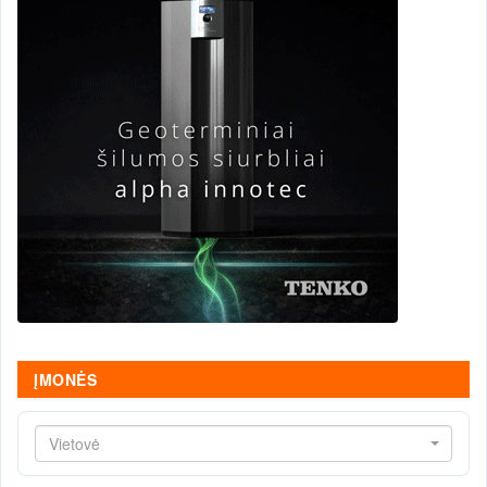
ĮMONĖS
Vietovė