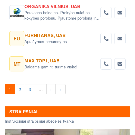
ORGANIKA VILNIUS, UAB
Porolonas baldams. Prekyba aukštos
kokybės porolonu. Pjaustome poroloną ir
įvairaus sudėtingumo detales pagal
užsakymus. Čiužinių gamyba pagal
individualius poreikius
FURNITANAS, UAB
FU
Aprašymas nenurodytas
MAX TOP1, UAB
MT
Baldams gaminti turime visko!
1
2
3
…
›
»
STRAIPSNIAI
Instrukciniai straipsniai abėcėlės tvarka