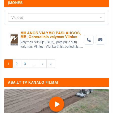
ĮMONĖS
Vietovė
MILANOS VALYMO PASLAUGOS,
MB, Generalinis valymas Vilnius
Valymas Vilniuje. Biurų, patalpų ir butų
valymas Vilnius. Vienkartinis, periodinis,
generalinis valymas Vilniuje. Valymas po
statybų, remonto Vilnius.
1
2
3
…
›
»
ASA.LT TV KANALO FILMAI