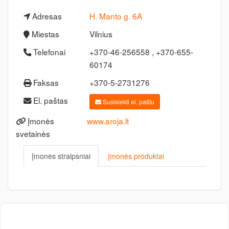
Adresas
H. Manto g. 6A
Miestas
Vilnius
Telefonai
+370-46-256558 , +370-655-
60174
Faksas
+370-5-2731276
El. paštas
Susisiekti el. paštu
Įmonės
www.aroja.lt
svetainės
Įmonės straipsniai
Įmonės produktai