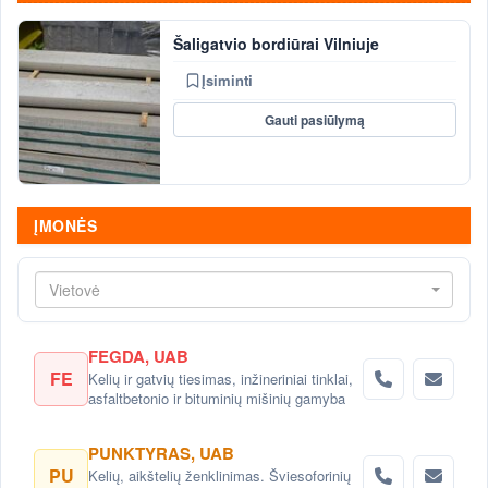
Šaligatvio bordiūrai Vilniuje
Įsiminti
Gauti pasiūlymą
ĮMONĖS
Vietovė
FEGDA, UAB
FE
Kelių ir gatvių tiesimas, inžineriniai tinklai,
asfaltbetonio ir bituminių mišinių gamyba
PUNKTYRAS, UAB
PU
Kelių, aikštelių ženklinimas. Šviesoforinių