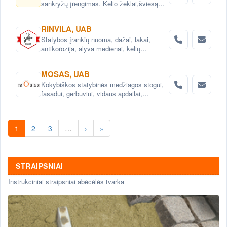
sankryžų įrengimas. Kelio žeklai,šviesą
atspindintys atšvaitai, signaliniai stulpeliai.
RINVILA, UAB
Statybos įrankių nuoma, dažai, lakai,
antikorozija, alyva medienai, kelių
priežiūros priemonės.Konsultacijos.
MOSAS, UAB
Kokybiškos statybinės medžiagos stogui,
fasadui, gerbūviui, vidaus apdailai,
hidroizoliacijai.
1
2
3
…
›
»
STRAIPSNIAI
Instrukciniai straipsniai abėcėlės tvarka