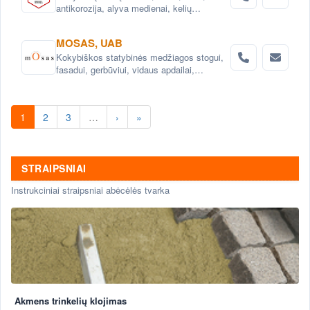
antikorozija, alyva medienai, kelių
priežiūros priemonės.Konsultacijos.
MOSAS, UAB
Kokybiškos statybinės medžiagos stogui,
fasadui, gerbūviui, vidaus apdailai,
hidroizoliacijai.
1
2
3
…
›
»
STRAIPSNIAI
Instrukciniai straipsniai abėcėlės tvarka
Akmens trinkelių klojimas