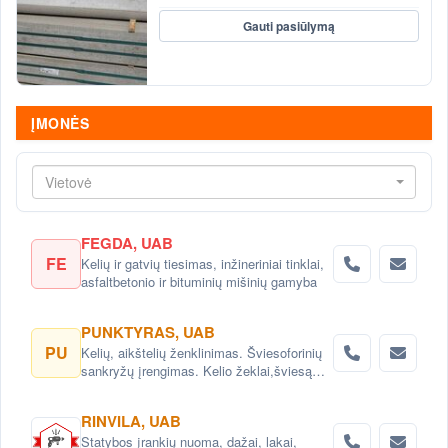
Gauti pasiūlymą
ĮMONĖS
Vietovė
FEGDA, UAB
FE
Kelių ir gatvių tiesimas, inžineriniai tinklai,
asfaltbetonio ir bituminių mišinių gamyba
PUNKTYRAS, UAB
PU
Kelių, aikštelių ženklinimas. Šviesoforinių
sankryžų įrengimas. Kelio žeklai,šviesą
atspindintys atšvaitai, signaliniai stulpeliai.
RINVILA, UAB
Statybos įrankių nuoma, dažai, lakai,