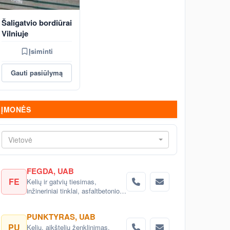
Šaligatvio bordiūrai
Vilniuje
Įsiminti
Gauti pasiūlymą
ĮMONĖS
Vietovė
FEGDA, UAB
FE
Kelių ir gatvių tiesimas,
inžineriniai tinklai, asfaltbetonio ir
bituminių mišinių gamyba
PUNKTYRAS, UAB
PU
Kelių, aikštelių ženklinimas.