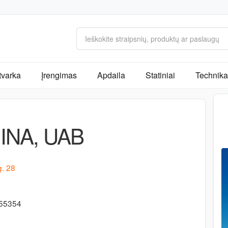
tvarka
Įrengimas
Apdaila
Statiniai
Technika 
INA, UAB
g. 28
-55354