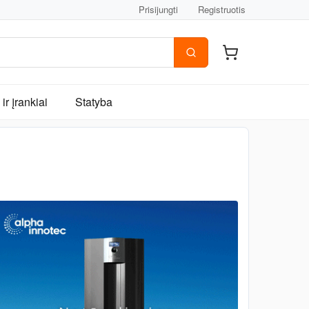
Prisijungti
Registruotis
ir įrankiai
Statyba