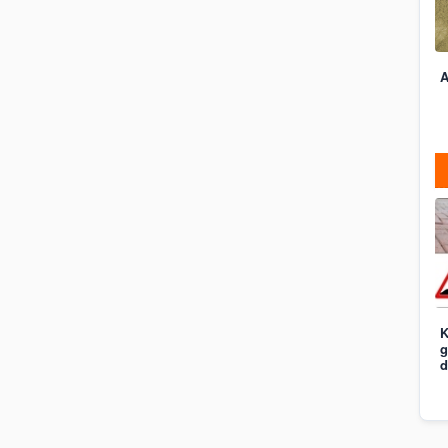
A
K
g
d