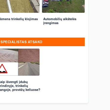
kmens trinkelių klojimas
Automobilių aikštelės
įrengimas
SPECIALISTAS ATSAKO
aip išvengti įdubų
rindinyje, trinkelių
angoje, provėžų keliuose?