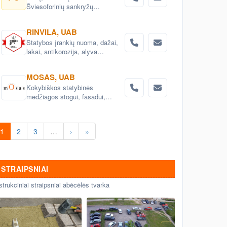
Šviesoforinių sankryžų
įrengimas. Kelio žeklai,šviesą
atspindintys atšvaitai, signaliniai
RINVILA, UAB
stulpeliai.
Statybos įrankių nuoma, dažai,
lakai, antikorozija, alyva
medienai, kelių priežiūros
priemonės.Konsultacijos.
MOSAS, UAB
Kokybiškos statybinės
medžiagos stogui, fasadui,
gerbūviui, vidaus apdailai,
hidroizoliacijai.
1
2
3
…
›
»
STRAIPSNIAI
strukciniai straipsniai abėcėlės tvarka