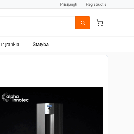
Prisijungti
Registruotis
ir įrankiai
Statyba