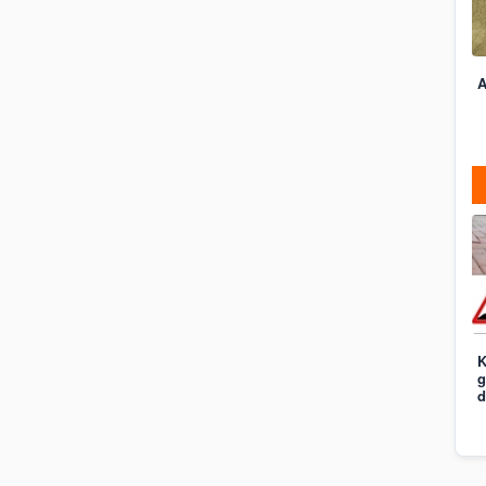
A
K
g
d