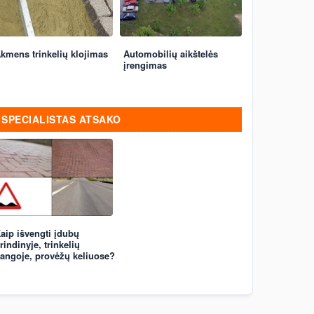
kmens trinkelių klojimas
Automobilių aikštelės
įrengimas
SPECIALISTAS ATSAKO
aip išvengti įdubų
rindinyje, trinkelių
angoje, provėžų keliuose?