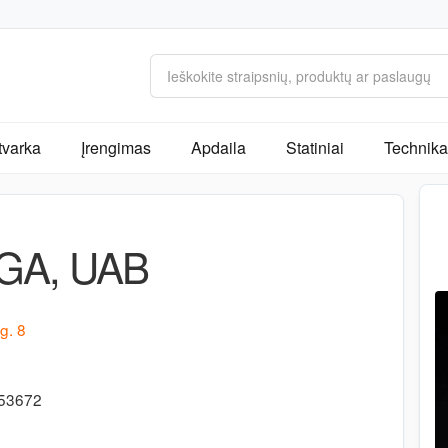
tvarka
Įrengimas
Apdaila
Statiniai
Technika 
GA, UAB
g. 8
-53672