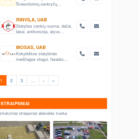
Šviesoforinių sankryžų
įrengimas. Kelio žeklai,šviesą
atspindintys atšvaitai, signaliniai
RINVILA, UAB
stulpeliai.
Statybos įrankių nuoma, dažai,
lakai, antikorozija, alyva
medienai, kelių priežiūros
priemonės.Konsultacijos.
MOSAS, UAB
Kokybiškos statybinės
medžiagos stogui, fasadui,
gerbūviui, vidaus apdailai,
hidroizoliacijai.
1
2
3
…
›
»
STRAIPSNIAI
strukciniai straipsniai abėcėlės tvarka