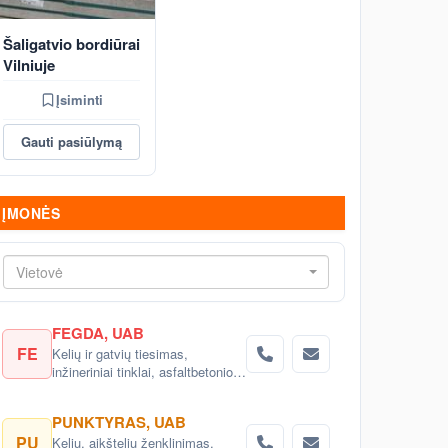
Šaligatvio bordiūrai
Vilniuje
Įsiminti
Gauti pasiūlymą
ĮMONĖS
Vietovė
FEGDA, UAB
FE
Kelių ir gatvių tiesimas,
inžineriniai tinklai, asfaltbetonio ir
bituminių mišinių gamyba
PUNKTYRAS, UAB
PU
Kelių, aikštelių ženklinimas.