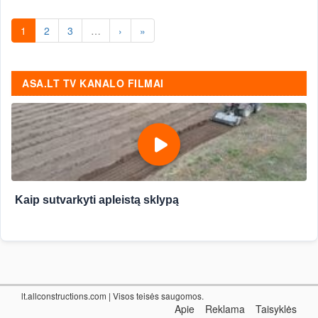
statybų, remonto Vilnius.
1
2
3
…
›
»
ASA.LT TV KANALO FILMAI
Kaip sutvarkyti apleistą sklypą
lt.allconstructions.com
| Visos teisės saugomos.
Apie
Reklama
Taisyklės