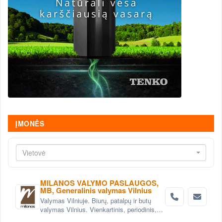
ĮMONĖS
Vietovė
MILANOS VALYMO PASLAUGOS,
MB, Generalinis valymas Vilnius
Valymas Vilniuje. Biurų, patalpų ir butų
valymas Vilnius. Vienkartinis, periodinis,
generalinis valymas Vilniuje. Valymas po