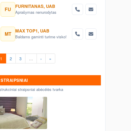
užsakymus. Čiužinių gamyba
FURNITANAS, UAB
FU
pagal individualius poreikius
Aprašymas nenurodytas
MAX TOP1, UAB
MT
Baldams gaminti turime visko!
1
2
3
…
›
»
STRAIPSNIAI
strukciniai straipsniai abėcėlės tvarka