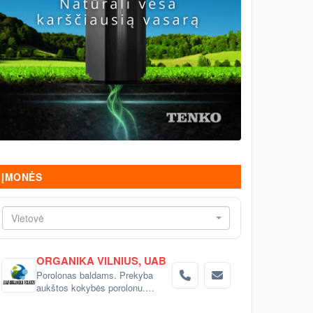
ĮMONĖS
Vietovė
ORGANIKA VILNIUS, UAB
Porolonas baldams. Prekyba
aukštos kokybės porolonu.
Pjaustome poroloną ir įvairaus
sudėtingumo detales pagal