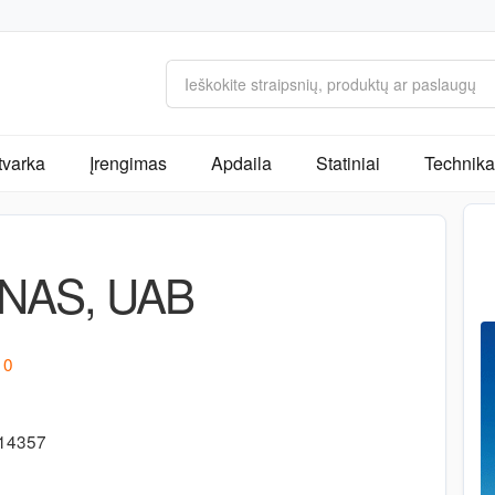
tvarka
Įrengimas
Apdaila
Statiniai
Technika 
NAS, UAB
10
314357