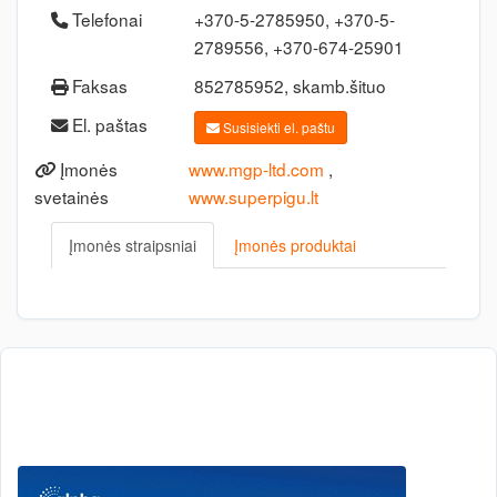
Telefonai
+370-5-2785950, +370-5-
2789556, +370-674-25901
Faksas
852785952, skamb.šituo
El. paštas
Susisiekti el. paštu
Įmonės
www.mgp-ltd.com
,
svetainės
www.superpigu.lt
Įmonės straipsniai
Įmonės produktai