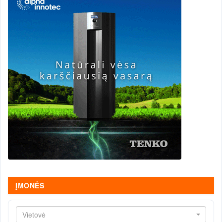
ĮMONĖS
Vietovė