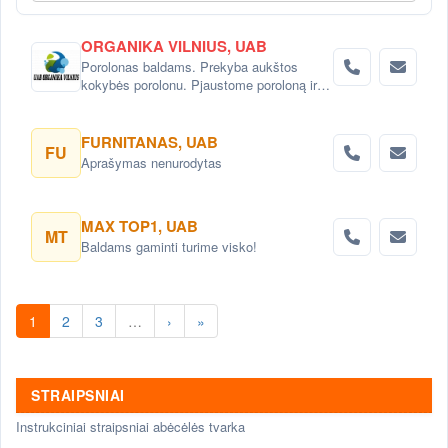
ORGANIKA VILNIUS, UAB
Porolonas baldams. Prekyba aukštos
kokybės porolonu. Pjaustome poroloną ir
įvairaus sudėtingumo detales pagal
užsakymus. Čiužinių gamyba pagal
individualius poreikius
FURNITANAS, UAB
FU
Aprašymas nenurodytas
MAX TOP1, UAB
MT
Baldams gaminti turime visko!
1
2
3
…
›
»
STRAIPSNIAI
Instrukciniai straipsniai abėcėlės tvarka