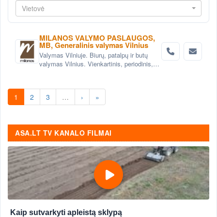
Vietovė
MILANOS VALYMO PASLAUGOS,
MB, Generalinis valymas Vilnius
Valymas Vilniuje. Biurų, patalpų ir butų
valymas Vilnius. Vienkartinis, periodinis,
generalinis valymas Vilniuje. Valymas po
statybų, remonto Vilnius.
1
2
3
…
›
»
ASA.LT TV KANALO FILMAI
Kaip sutvarkyti apleistą sklypą