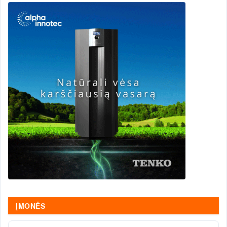
ĮMONĖS