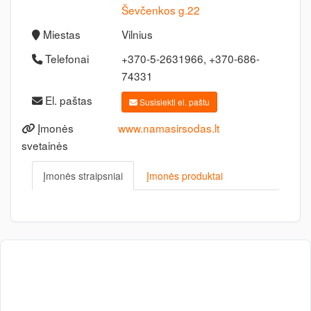
Ševčenkos g.22
Miestas
Vilnius
Telefonai
+370-5-2631966, +370-686-
74331
El. paštas
Susisiekti el. paštu
Įmonės
www.namasirsodas.lt
svetainės
Įmonės straipsniai
Įmonės produktai