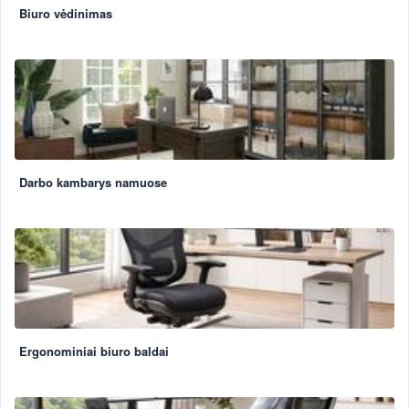
Biuro vėdinimas
Darbo kambarys namuose
Ergonominiai biuro baldai