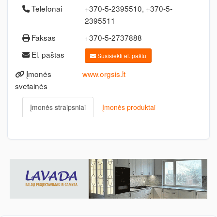
Telefonai
+370-5-2395510, +370-5-
2395511
Faksas
+370-5-2737888
El. paštas
Susisiekti el. paštu
Įmonės
www.orgsis.lt
svetainės
Įmonės straipsniai
Įmonės produktai