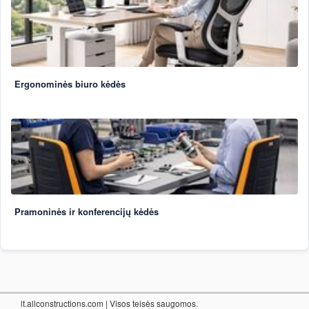
Ergonominės biuro kėdės
Pramoninės ir konferencijų kėdės
lt.allconstructions.com
| Visos teisės saugomos.