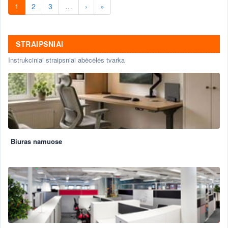
1
2
3
…
›
»
STRAIPSNIAI
Instrukciniai straipsniai abėcėlės tvarka
Biuras namuose