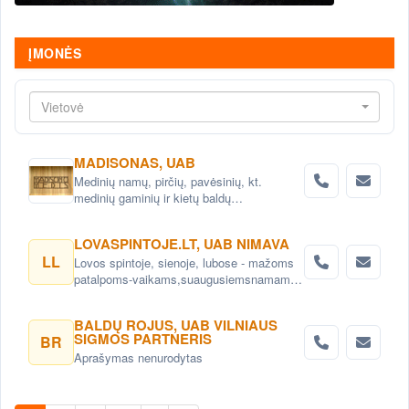
ĮMONĖS
Vietovė
MADISONAS, UAB
Medinių namų, pirčių, pavėsinių, kt.
medinių gaminių ir kietų baldų
projektavimas ir gamyba
LOVASPINTOJE.LT, UAB NIMAVA
LL
Lovos spintoje, sienoje, lubose - mažoms
patalpoms-vaikams,suaugusiemsnamams,
biurui. Mechanizmai lovoms.
BALDŲ ROJUS, UAB VILNIAUS
SIGMOS PARTNERIS
BR
Aprašymas nenurodytas