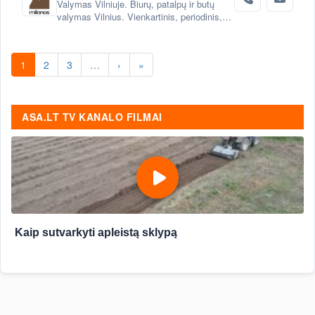
Valymas Vilniuje. Biurų, patalpų ir butų
valymas Vilnius. Vienkartinis, periodinis,
generalinis valymas Vilniuje. Valymas po
statybų, remonto Vilnius.
1
2
3
…
›
»
ASA.LT TV KANALO FILMAI
Kaip sutvarkyti apleistą sklypą