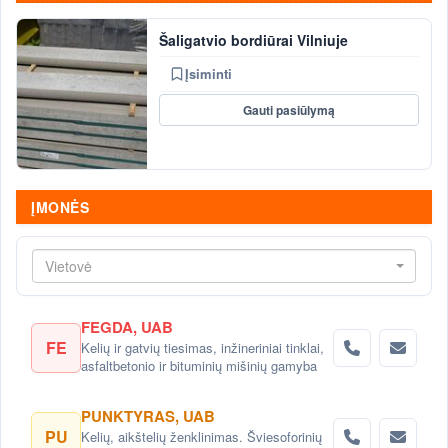
Šaligatvio bordiūrai Vilniuje
Įsiminti
Gauti pasiūlymą
ĮMONĖS
Vietovė
FEGDA, UAB
FE
Kelių ir gatvių tiesimas, inžineriniai tinklai,
asfaltbetonio ir bituminių mišinių gamyba
PUNKTYRAS, UAB
PU
Kelių, aikštelių ženklinimas. Šviesoforinių