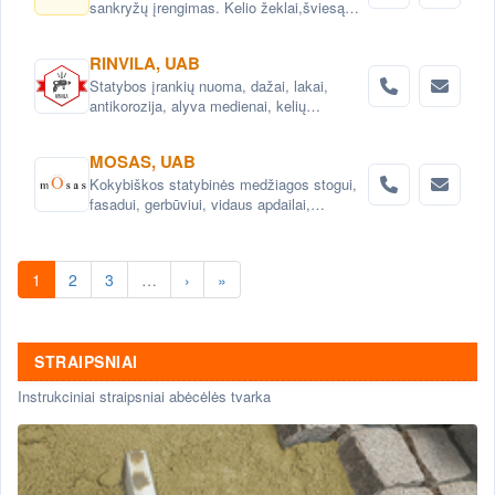
sankryžų įrengimas. Kelio žeklai,šviesą
atspindintys atšvaitai, signaliniai stulpeliai.
RINVILA, UAB
Statybos įrankių nuoma, dažai, lakai,
antikorozija, alyva medienai, kelių
priežiūros priemonės.Konsultacijos.
MOSAS, UAB
Kokybiškos statybinės medžiagos stogui,
fasadui, gerbūviui, vidaus apdailai,
hidroizoliacijai.
1
2
3
…
›
»
STRAIPSNIAI
Instrukciniai straipsniai abėcėlės tvarka