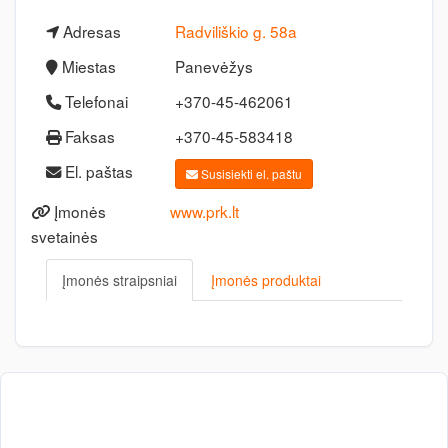
Adresas
Radviliškio g. 58a
Miestas
Panevėžys
Telefonai
+370-45-462061
Faksas
+370-45-583418
El. paštas
Susisiekti el. paštu
Įmonės
www.prk.lt
svetainės
Įmonės straipsniai
Įmonės produktai