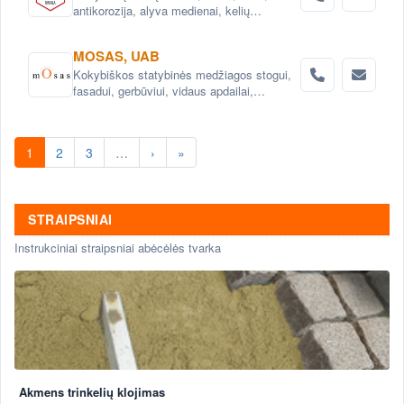
antikorozija, alyva medienai, kelių
priežiūros priemonės.Konsultacijos.
MOSAS, UAB
Kokybiškos statybinės medžiagos stogui,
fasadui, gerbūviui, vidaus apdailai,
hidroizoliacijai.
1
2
3
…
›
»
STRAIPSNIAI
Instrukciniai straipsniai abėcėlės tvarka
Akmens trinkelių klojimas