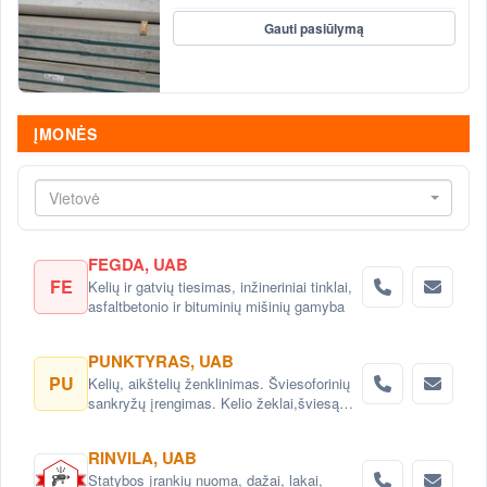
Gauti pasiūlymą
ĮMONĖS
Vietovė
FEGDA, UAB
FE
Kelių ir gatvių tiesimas, inžineriniai tinklai,
asfaltbetonio ir bituminių mišinių gamyba
PUNKTYRAS, UAB
PU
Kelių, aikštelių ženklinimas. Šviesoforinių
sankryžų įrengimas. Kelio žeklai,šviesą
atspindintys atšvaitai, signaliniai stulpeliai.
RINVILA, UAB
Statybos įrankių nuoma, dažai, lakai,