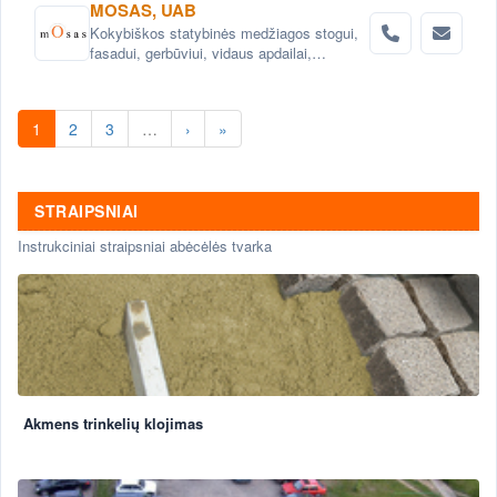
MOSAS, UAB
Kokybiškos statybinės medžiagos stogui,
fasadui, gerbūviui, vidaus apdailai,
hidroizoliacijai.
1
2
3
…
›
»
STRAIPSNIAI
Instrukciniai straipsniai abėcėlės tvarka
Akmens trinkelių klojimas