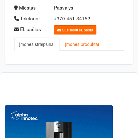
Miestas
Pasvalys
Telefonai
+370-451-34152
El. paštas
Susisiekti el. paštu
Įmonės straipsniai
Įmonės produktai