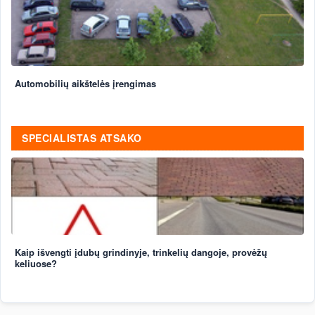
Automobilių aikštelės įrengimas
SPECIALISTAS ATSAKO
Kaip išvengti įdubų grindinyje, trinkelių dangoje, provėžų
keliuose?