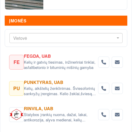
ĮMONĖS
Vietovė
FEGDA, UAB
FE
Kelių ir gatvių tiesimas, inžineriniai tinklai,
asfaltbetonio ir bituminių mišinių gamyba
PUNKTYRAS, UAB
PU
Kelių, aikštelių ženklinimas. Šviesoforinių
sankryžų įrengimas. Kelio žeklai,šviesą
atspindintys atšvaitai, signaliniai stulpeliai.
RINVILA, UAB
Statybos įrankių nuoma, dažai, lakai,
antikorozija, alyva medienai, kelių
priežiūros priemonės.Konsultacijos.