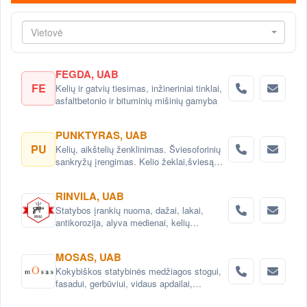
Vietovė
FEGDA, UAB
FE
Kelių ir gatvių tiesimas, inžineriniai tinklai,
asfaltbetonio ir bituminių mišinių gamyba
PUNKTYRAS, UAB
PU
Kelių, aikštelių ženklinimas. Šviesoforinių
sankryžų įrengimas. Kelio žeklai,šviesą
atspindintys atšvaitai, signaliniai stulpeliai.
RINVILA, UAB
Statybos įrankių nuoma, dažai, lakai,
antikorozija, alyva medienai, kelių
priežiūros priemonės.Konsultacijos.
MOSAS, UAB
Kokybiškos statybinės medžiagos stogui,
fasadui, gerbūviui, vidaus apdailai,
hidroizoliacijai.