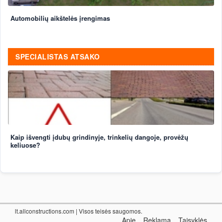
Automobilių aikštelės įrengimas
SPECIALISTAS ATSAKO
Kaip išvengti įdubų grindinyje, trinkelių dangoje, provėžų
keliuose?
lt.allconstructions.com
| Visos teisės saugomos.
Apie
Reklama
Taisyklės