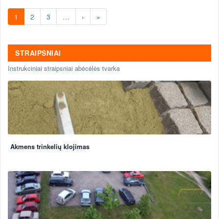
1
2
3
…
›
»
STRAIPSNIAI
Instrukciniai straipsniai abėcėlės tvarka
Akmens trinkelių klojimas