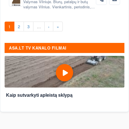
Valymas Vilniuje. Biurų, patalpų ir butų
valymas Vilnius. Vienkartinis, periodinis,
generalinis valymas Vilniuje. Valymas po
statybų, remonto Vilnius.
1
2
3
…
›
»
ASA.LT TV KANALO FILMAI
Kaip sutvarkyti apleistą sklypą