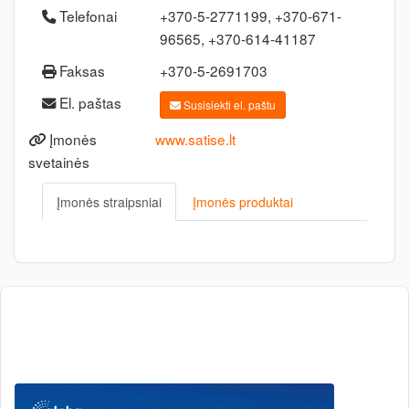
Telefonai
+370-5-2771199, +370-671-
96565, +370-614-41187
Faksas
+370-5-2691703
El. paštas
Susisiekti el. paštu
Įmonės
www.satise.lt
svetainės
Įmonės straipsniai
Įmonės produktai