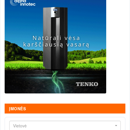
ĮMONĖS
Vietovė