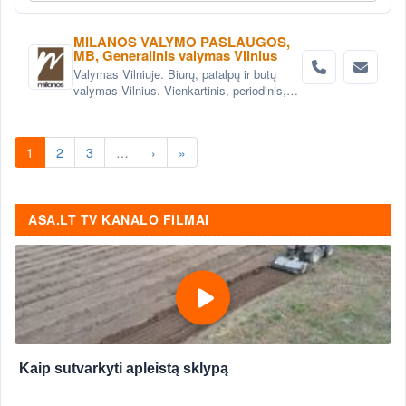
MILANOS VALYMO PASLAUGOS,
MB, Generalinis valymas Vilnius
Valymas Vilniuje. Biurų, patalpų ir butų
valymas Vilnius. Vienkartinis, periodinis,
generalinis valymas Vilniuje. Valymas po
statybų, remonto Vilnius.
1
2
3
…
›
»
ASA.LT TV KANALO FILMAI
Kaip sutvarkyti apleistą sklypą