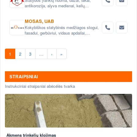
Statybos įrankių nuoma, dažai, lakai,
antikorozija, alyva medienai, kelių
priežiūros priemonės.Konsultacijos.
MOSAS, UAB
Kokybiškos statybinės medžiagos stogui,
fasadui, gerbūviui, vidaus apdailai,
hidroizoliacijai.
1
2
3
…
›
»
STRAIPSNIAI
Instrukciniai straipsniai abėcėlės tvarka
Akmens trinkelių klojimas