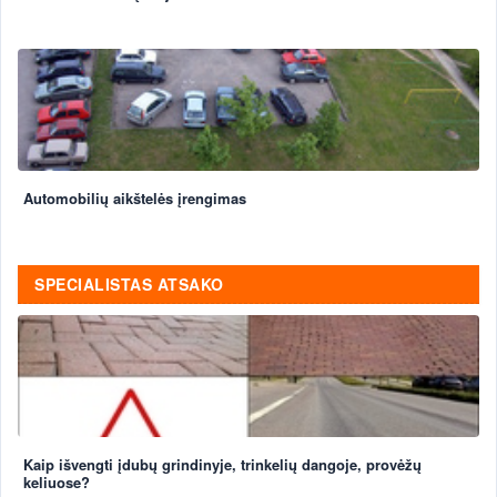
Automobilių aikštelės įrengimas
SPECIALISTAS ATSAKO
Kaip išvengti įdubų grindinyje, trinkelių dangoje, provėžų
keliuose?