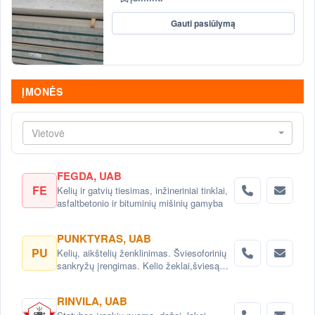
Gauti pasiūlymą
ĮMONĖS
Vietovė
FEGDA, UAB
FE
Kelių ir gatvių tiesimas, inžineriniai tinklai,
asfaltbetonio ir bituminių mišinių gamyba
PUNKTYRAS, UAB
PU
Kelių, aikštelių ženklinimas. Šviesoforinių
sankryžų įrengimas. Kelio žeklai,šviesą
atspindintys atšvaitai, signaliniai stulpeliai.
RINVILA, UAB