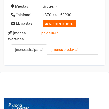
Miestas
Šilutės R.
Telefonai
+370-441-62230
El. paštas
Susisiekti el. paštu
Įmonės
polderiai.lt
svetainės
Įmonės straipsniai
Įmonės produktai