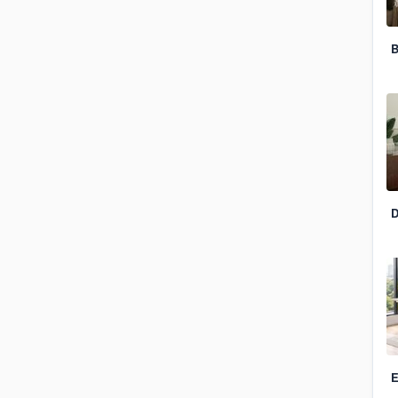
B
D
E