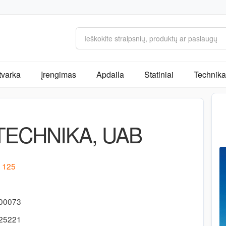
tvarka
Įrengimas
Apdaila
Statiniai
Technika 
TECHNIKA, UAB
. 125
700073
725221