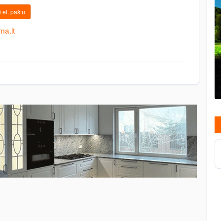
 el. paštu
ma.lt