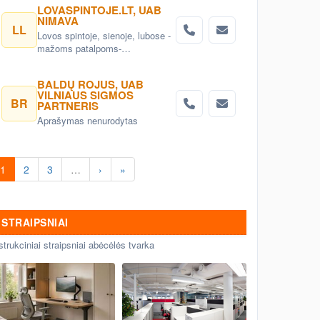
LOVASPINTOJE.LT, UAB
NIMAVA
LL
Lovos spintoje, sienoje, lubose -
mažoms patalpoms-
vaikams,suaugusiemsnamams,
biurui. Mechanizmai lovoms.
BALDŲ ROJUS, UAB
VILNIAUS SIGMOS
BR
PARTNERIS
Aprašymas nenurodytas
1
2
3
…
›
»
STRAIPSNIAI
strukciniai straipsniai abėcėlės tvarka