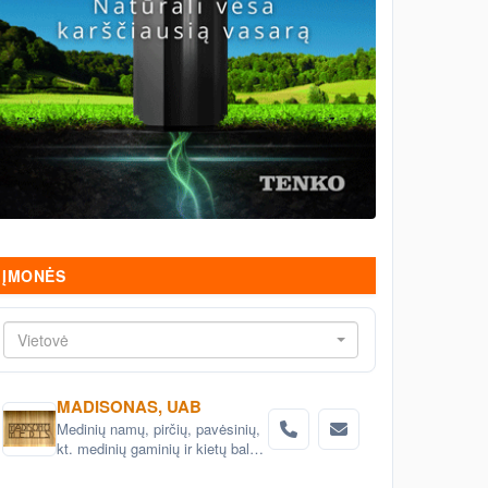
ĮMONĖS
Vietovė
MADISONAS, UAB
Medinių namų, pirčių, pavėsinių,
kt. medinių gaminių ir kietų baldų
projektavimas ir gamyba