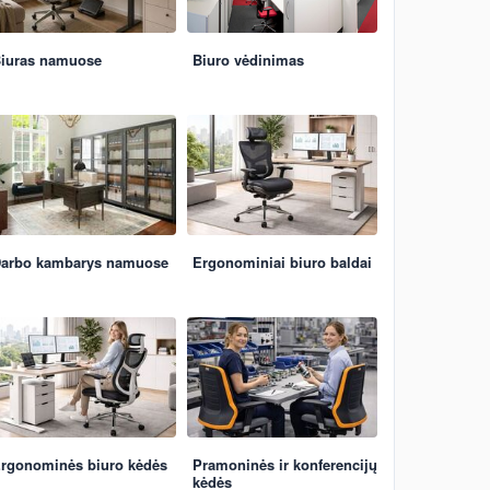
iuras namuose
Biuro vėdinimas
arbo kambarys namuose
Ergonominiai biuro baldai
rgonominės biuro kėdės
Pramoninės ir konferencijų
kėdės