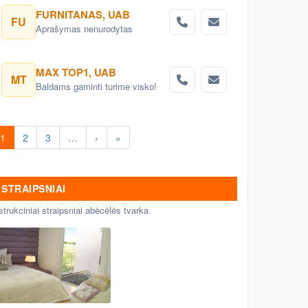
užsakymus. Čiužinių gamyba
FURNITANAS, UAB
FU
pagal individualius poreikius
Aprašymas nenurodytas
MAX TOP1, UAB
MT
Baldams gaminti turime visko!
1
2
3
…
›
»
STRAIPSNIAI
strukciniai straipsniai abėcėlės tvarka