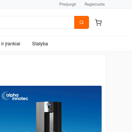
Prisijungti
Registruotis
ir įrankiai
Statyba