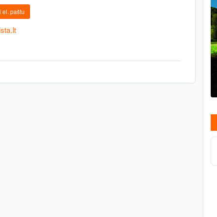
 el. paštu
ta.lt