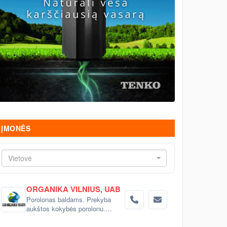
ĮMONĖS
Vietovė
ORGANIKA VILNIUS, UAB
Porolonas baldams. Prekyba
aukštos kokybės porolonu.
Pjaustome poroloną ir įvairaus
sudėtingumo detales pagal