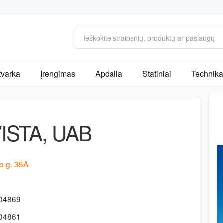
tvarka
Įrengimas
Apdaila
Statiniai
Technika 
ISTA, UAB
o g. 35A
104869
104861