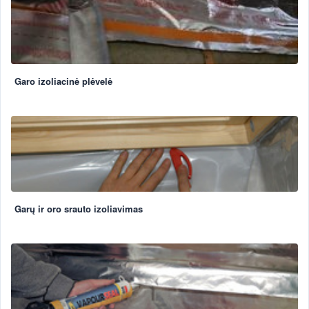
Garo izoliacinė plėvelė
Garų ir oro srauto izoliavimas