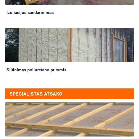
Izoliacijos sandarinimas
Šiltinimas poliuretano putomis
SPECIALISTAS ATSAKO