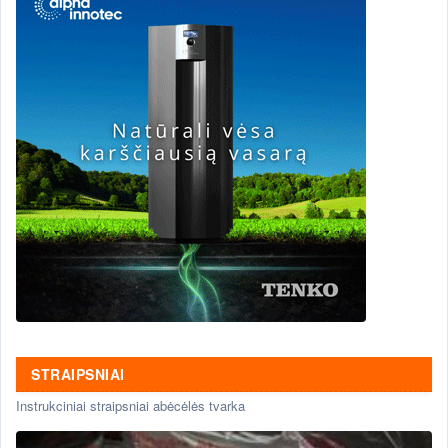
STRAIPSNIAI
Instrukciniai straipsniai abėcėlės tvarka