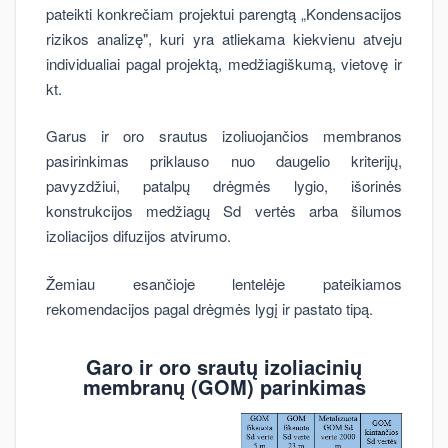
pateikti konkrečiam projektui parengtą „Kondensacijos
rizikos analizę", kuri yra atliekama kiekvienu atveju
individualiai pagal projektą, medžiagiškumą, vietovę ir
kt.
Garus ir oro srautus izoliuojančios membranos
pasirinkimas priklauso nuo daugelio kriterijų,
pavyzdžiui, patalpų drėgmės lygio, išorinės
konstrukcijos medžiagų Sd vertės arba šilumos
izoliacijos difuzijos atvirumo.
Žemiau esančioje lentelėje pateikiamos
rekomendacijos pagal drėgmės lygį ir pastato tipą.
Garo ir oro srautų izoliacinių
membranų (GOM) parinkimas