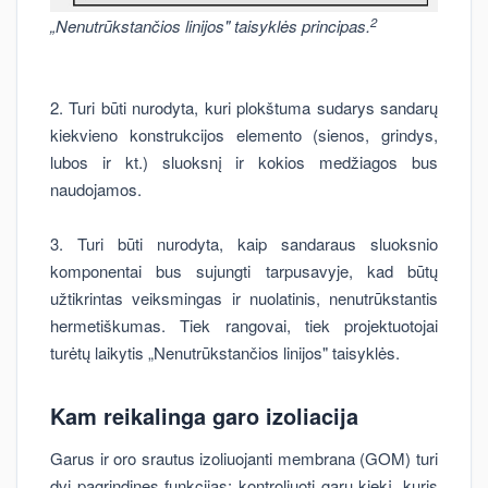
2
„Nenutrūkstančios linijos" taisyklės principas.
2. Turi būti nurodyta, kuri plokštuma sudarys sandarų
kiekvieno konstrukcijos elemento (sienos, grindys,
lubos ir kt.) sluoksnį ir kokios medžiagos bus
naudojamos.
3. Turi būti nurodyta, kaip sandaraus sluoksnio
komponentai bus sujungti tarpusavyje, kad būtų
užtikrintas veiksmingas ir nuolatinis, nenutrūkstantis
hermetiškumas. Tiek rangovai, tiek projektuotojai
turėtų laikytis „Nenutrūkstančios linijos" taisyklės.
Kam reikalinga garo izoliacija
Garus ir oro srautus izoliuojanti membrana (GOM) turi
dvi pagrindines funkcijas: kontroliuoti garų kiekį, kuris