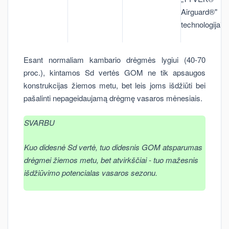
Airguard®"
technologija**
Esant normaliam kambario drėgmės lygiui (40-70
proc.), kintamos Sd vertės GOM ne tik apsaugos
konstrukcijas žiemos metu, bet leis joms išdžiūti bei
pašalinti nepageidaujamą drėgmę vasaros mėnesiais.
SVARBU
Kuo didesnė Sd vertė, tuo didesnis GOM atsparumas
drėgmei žiemos metu, bet atvirkščiai - tuo mažesnis
išdžiūvimo potencialas vasaros sezonu.