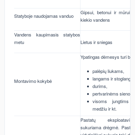
Gipsui, betonui ir mūrui re
Statyboje naudojamas vanduo
kiekio vandens
Vandens kaupimasis statybos
metu
Lietus ir sniegas
Ypatingas dėmesys turi būti
palėpių liukams,
langams ir stoglangi
Montavimo kokybė
durims,
pertvarinėms sienom
visoms jungtims 
medžiu ir kt.
Pastatų eksploatav
sukuriama drėgmė. Pastato
vidutiniškai sukuria tokį dr