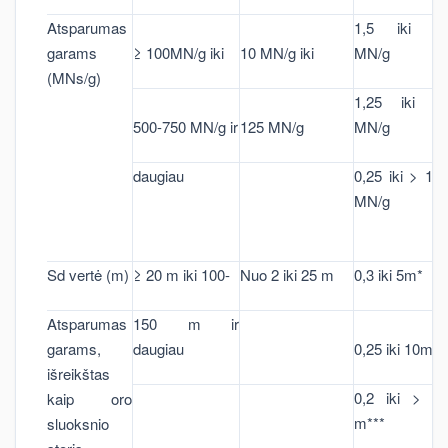
Atsparumas
1,5 iki 2
garams
≥ 100MN/g iki
10 MN/g iki
MN/g
(MNs/g)
1,25 iki 5
500-750 MN/g ir
125 MN/g
MN/g
daugiau
0,25 iki > 15
MN/g
Sd vertė (m)
≥ 20 m iki 100-
Nuo 2 iki 25 m
0,3 iki 5m*
Atsparumas
150 m ir
garams,
daugiau
0,25 iki 10m**
išreikštas
0,2 iki > 3
kaip oro
m***
sluoksnio