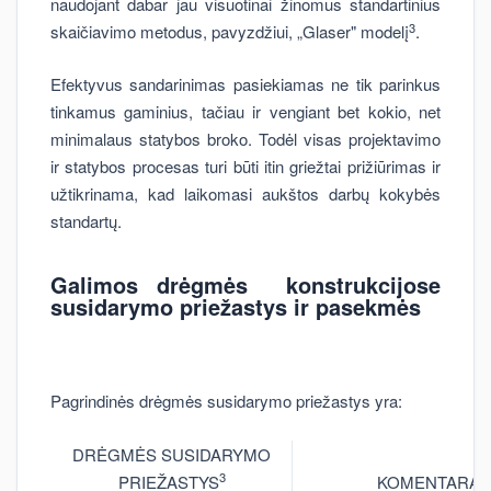
naudojant dabar jau visuotinai žinomus standartinius
3
skaičiavimo metodus, pavyzdžiui, „Glaser" modelį
.
Efektyvus sandarinimas pasiekiamas ne tik parinkus
tinkamus gaminius, tačiau ir vengiant bet kokio, net
minimalaus statybos broko. Todėl visas projektavimo
ir statybos procesas turi būti itin griežtai prižiūrimas ir
užtikrinama, kad laikomasi aukštos darbų kokybės
standartų.
Galimos drėgmės konstrukcijose
susidarymo priežastys ir pasekmės
Pagrindinės drėgmės susidarymo priežastys yra:
DRĖGMĖS SUSIDARYMO
3
PRIEŽASTYS
KOMENTARAS