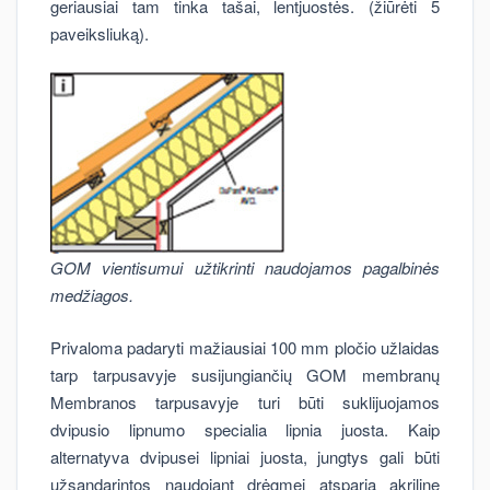
geriausiai tam tinka tašai, lentjuostės. (žiūrėti 5
paveiksliuką).
GOM vientisumui užtikrinti naudojamos pagalbinės
medžiagos.
Privaloma padaryti mažiausiai 100 mm pločio užlaidas
tarp tarpusavyje susijungiančių GOM membranų
Membranos tarpusavyje turi būti suklijuojamos
dvipusio lipnumo specialia lipnia juosta. Kaip
alternatyva dvipusei lipniai juosta, jungtys gali būti
užsandarintos naudojant drėgmei atsparią akrilinę