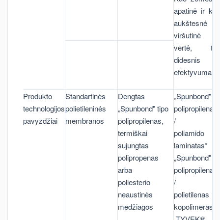
apatinė ir ku
aukštesnė
viršutinė
vertė, tu
didesnis
efektyvumas
Produkto
Standartinės
Dengtas
„Spunbond"
technologijos
polietileninės
„Spunbond" tipo
polipropilenas
pavyzdžiai
membranos
polipropilenas,
/
termiškai
poliamido
sujungtas
laminatas*
polipropenas
„Spunbond"
arba
polipropilenas
poliesterio
/
neaustinės
polietilenas
medžiagos
kopolimeras**
„TYVEK®