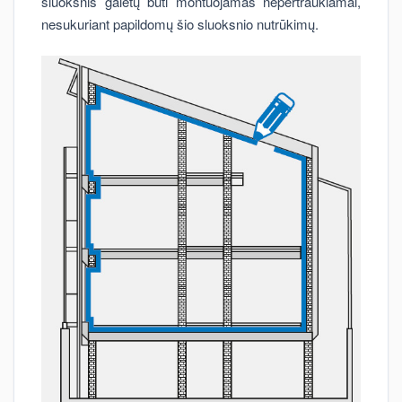
sluoksnis galėtų būti montuojamas nepertraukiamai,
nesukuriant papildomų šio sluoksnio nutrūkimų.