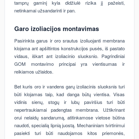
tamprų gaminį kyla didžiulė rizika jį pažeisti,
netinkamai užsandarinti ir pan.
Garo izoliacijos montavimas
Pasirinkta garus ir oro srautus izoliuojanti membrana
klojama ant apšiltintos konstrukcijos pusės, iš pastato
vidaus, iškart ant izoliacinio sluoksnio. Pagrindiniai
GOM montavimo principai yra vientisumas ir
reikiamos užlaidos.
Bet kuris oro ir vandens garų izoliacinis sluoksnis turi
būti klojamas taip, kad danga būtų vientisa. Visas
vidinis sienų, stogų ir lubų paviršius turi būti
nepertraukiamai padengtas membrana. Užtikrinant
orui nelaidų sandarumą, atitinkamose vietose būtina
naudoti, specialią lipnią juostą. Mechaniniam tvirtinimui
pasiekti turi būti naudojamos kitos priemonės,