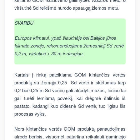
viršutinė Sd reikšmė nurodo apsaugą žiemos metu.
SVARBU
Europos klimatui, ypač šiaurinėje bei Baltijos jūros
klimato zonoje, rekomenduojama žemesnioji Sd vertė
0,2 m, viršutinė > 30 m ir daugiau.
Kartais į rinką pateikiama GOM kintančios vertės
produktų su žemąja 0,25 Sd verte ir skirtumas tarp
0,2 bei 0,25 m Sd verčių gali atrodyti mažas, tačiau tai
gali turėti lemiamą poveikį, kai drėgmė šalinsis iš
pastato, kadangi kuo didesnė Sd vertė, tuo ilgiau šis
procesas vyks.
Nors kintančios vertės GOM produktų panaudojimas
atrodo beribis, visuomet patartina reikalauti gamintojo