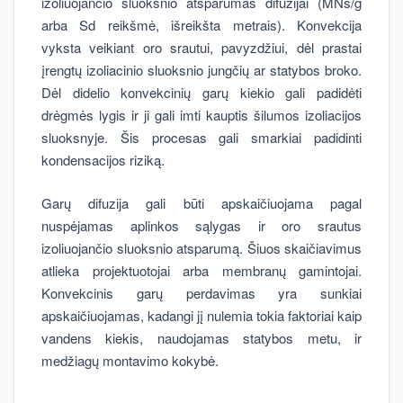
izoliuojančio sluoksnio atsparumas difuzijai (MNs/g
arba Sd reikšmė, išreikšta metrais). Konvekcija
vyksta veikiant oro srautui, pavyzdžiui, dėl prastai
įrengtų izoliacinio sluoksnio jungčių ar statybos broko.
Dėl didelio konvekcinių garų kiekio gali padidėti
drėgmės lygis ir ji gali imti kauptis šilumos izoliacijos
sluoksnyje. Šis procesas gali smarkiai padidinti
kondensacijos riziką.
Garų difuzija gali būti apskaičiuojama pagal
nuspėjamas aplinkos sąlygas ir oro srautus
izoliuojančio sluoksnio atsparumą. Šiuos skaičiavimus
atlieka projektuotojai arba membranų gamintojai.
Konvekcinis garų perdavimas yra sunkiai
apskaičiuojamas, kadangi jį nulemia tokia faktoriai kaip
vandens kiekis, naudojamas statybos metu, ir
medžiagų montavimo kokybė.