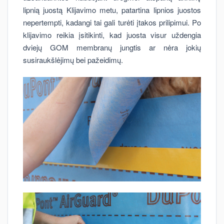
lipnią juostą Klijavimo metu, patartina lipnios juostos
nepertempti, kadangi tai gali turėti įtakos prilipimui. Po
klijavimo reikia įsitikinti, kad juosta visur uždengia
dviejų GOM membranų jungtis ar nėra jokių
susiraukšlėjimų bei pažeidimų.