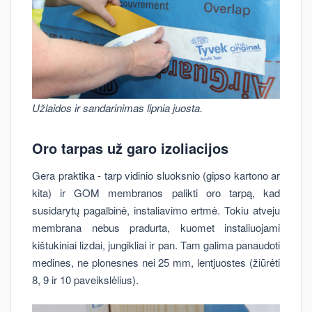
Užlaidos ir sandarinimas lipnia juosta.
Oro tarpas už garo izoliacijos
Gera praktika - tarp vidinio sluoksnio (gipso kartono ar
kita) ir GOM membranos palikti oro tarpą, kad
susidarytų pagalbinė, instaliavimo ertmė. Tokiu atveju
membrana nebus pradurta, kuomet instaliuojami
kištukiniai lizdai, jungikliai ir pan. Tam galima panaudoti
medines, ne plonesnes nei 25 mm, lentjuostes (žiūrėti
8, 9 ir 10 paveikslėlius).