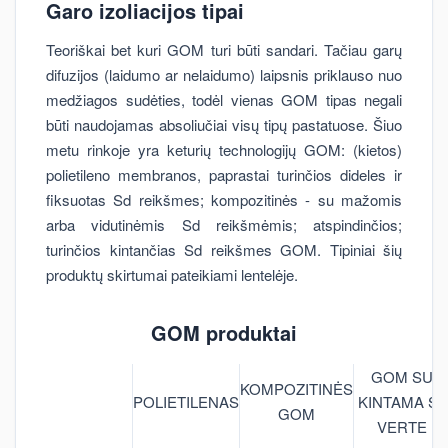
Garo izoliacijos tipai
Teoriškai bet kuri GOM turi būti sandari. Tačiau garų
difuzijos (laidumo ar nelaidumo) laipsnis priklauso nuo
medžiagos sudėties, todėl vienas GOM tipas negali
būti naudojamas absoliučiai visų tipų pastatuose. Šiuo
metu rinkoje yra keturių technologijų GOM: (kietos)
polietileno membranos, paprastai turinčios dideles ir
fiksuotas Sd reikšmes; kompozitinės - su mažomis
arba vidutinėmis Sd reikšmėmis; atspindinčios;
turinčios kintančias Sd reikšmes GOM. Tipiniai šių
produktų skirtumai pateikiami lentelėje.
GOM produktai
GOM SU
KOMPOZITINĖS
POLIETILENAS
KINTAMA Sd
GOM
VERTE