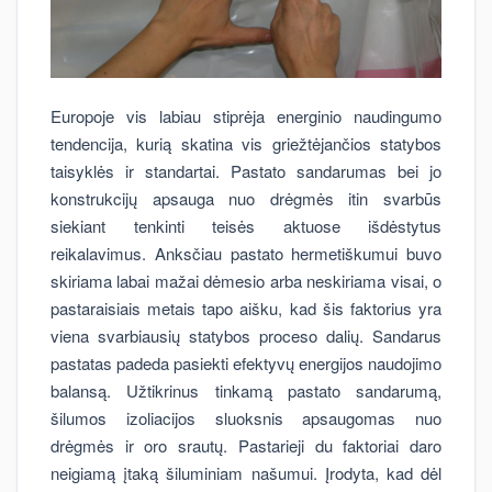
Europoje vis labiau stiprėja energinio naudingumo
tendencija, kurią skatina vis griežtėjančios statybos
taisyklės ir standartai. Pastato sandarumas bei jo
konstrukcijų apsauga nuo drėgmės itin svarbūs
siekiant tenkinti teisės aktuose išdėstytus
reikalavimus. Anksčiau pastato hermetiškumui buvo
skiriama labai mažai dėmesio arba neskiriama visai, o
pastaraisiais metais tapo aišku, kad šis faktorius yra
viena svarbiausių statybos proceso dalių. Sandarus
pastatas padeda pasiekti efektyvų energijos naudojimo
balansą. Užtikrinus tinkamą pastato sandarumą,
šilumos izoliacijos sluoksnis apsaugomas nuo
drėgmės ir oro srautų. Pastarieji du faktoriai daro
neigiamą įtaką šiluminiam našumui. Įrodyta, kad dėl