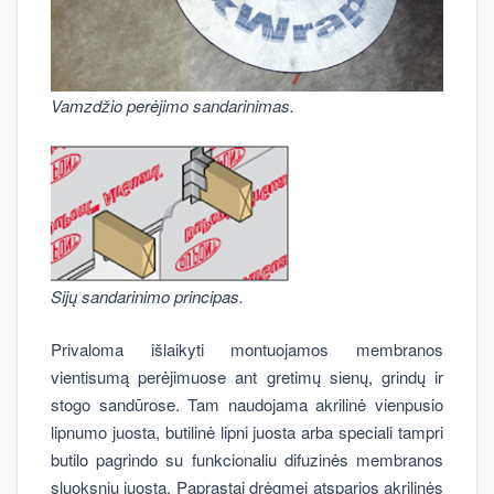
Vamzdžio perėjimo sandarinimas.
Si
jų sandarinimo principas.
Privaloma išlaikyti montuojamos membranos
vientisumą perėjimuose ant gretimų sienų, grindų ir
stogo sandūrose. Tam naudojama akrilinė vienpusio
lipnumo juosta, butilinė lipni juosta arba speciali tampri
butilo pagrindo su funkcionaliu difuzinės membranos
sluoksniu juosta. Paprastai drėgmei atsparios akrilinės