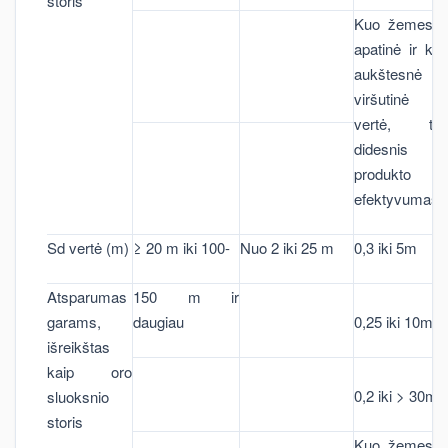
storis
Kuo žemesn
apatinė ir ku
aukštesnė
viršutinė
vertė, tu
didesnis
produkto
efektyvumas
Sd vertė (m)
≥ 20 m iki 100-
Nuo 2 iki 25 m
0,3 iki 5m
Atsparumas
150 m ir
garams,
daugiau
0,25 iki 10m
išreikštas
kaip oro
0,2 iki > 30m
sluoksnio
storis
Kuo žemesn