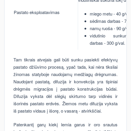
Pastato eksploatavimas
miego metu - 40 g/val
sėdimas darbas - 70 g
namų ruoša - 90 g/val
vidutinio sunkum
darbas - 300 g/val.
Tam tikrais atvejais gali būti sunku pasiekti efektyvų
pastato džiūvimo procesą, ypač tada, kai nėra tiksliai
žinomas statyboje naudojamų medžiagų drėgnumas.
Naudojant pastatą, difuzija ir konvekcija yra tipiniai
drėgmės migracijos į pastato konstrukcijas būdai.
Difuzija vyksta dėl slėgių skirtumo tarp vidinės ir
išorinės pastato erdvės. Žiemos metu difuzija vyksta
iš pastato vidaus į išorę, o vasarą - atvirkščiai.
Patenkantį garų kiekį lemia garus ir oro srautus