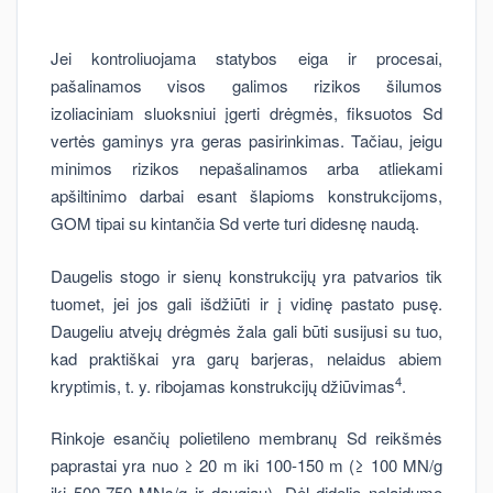
Jei kontroliuojama statybos eiga ir procesai,
pašalinamos visos galimos rizikos šilumos
izoliaciniam sluoksniui įgerti drėgmės, fiksuotos Sd
vertės gaminys yra geras pasirinkimas. Tačiau, jeigu
minimos rizikos nepašalinamos arba atliekami
apšiltinimo darbai esant šlapioms konstrukcijoms,
GOM tipai su kintančia Sd verte turi didesnę naudą.
Daugelis stogo ir sienų konstrukcijų yra patvarios tik
tuomet, jei jos gali išdžiūti ir į vidinę pastato pusę.
Daugeliu atvejų drėgmės žala gali būti susijusi su tuo,
kad praktiškai yra garų barjeras, nelaidus abiem
4
kryptimis, t. y. ribojamas konstrukcijų džiūvimas
.
Rinkoje esančių polietileno membranų Sd reikšmės
paprastai yra nuo ≥ 20 m iki 100-150 m (≥ 100 MN/g
iki 500-750 MNs/g ir daugiau). Dėl didelio nelaidumo