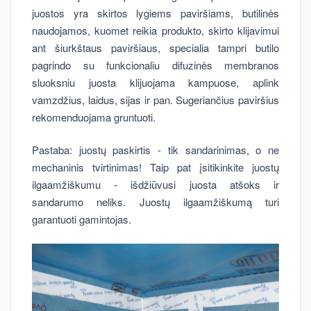
juostos yra skirtos lygiems paviršiams, butilinės
naudojamos, kuomet reikia produkto, skirto klijavimui
ant šiurkštaus paviršiaus, specialia tampri butilo
pagrindo su funkcionaliu difuzinės membranos
sluoksniu juosta klijuojama kampuose, aplink
vamzdžius, laidus, sijas ir pan. Sugeriančius paviršius
rekomenduojama gruntuoti.
Pastaba: juostų paskirtis - tik sandarinimas, o ne
mechaninis tvirtinimas! Taip pat įsitikinkite juostų
ilgaamžiškumu - išdžiūvusi juosta atšoks ir
sandarumo neliks. Juostų ilgaamžiškumą turi
garantuoti gamintojas.