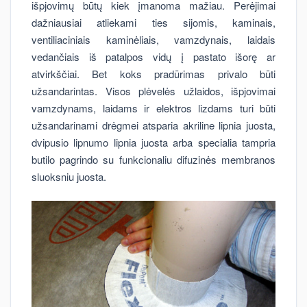
išpjovimų būtų kiek įmanoma mažiau. Perėjimai
dažniausiai atliekami ties sijomis, kaminais,
ventiliaciniais kaminėliais, vamzdynais, laidais
vedančiais iš patalpos vidų į pastato išorę ar
atvirkščiai. Bet koks pradūrimas privalo būti
užsandarintas. Visos plėvelės užlaidos, išpjovimai
vamzdynams, laidams ir elektros lizdams turi būti
užsandarinami drėgmei atsparia akriline lipnia juosta,
dvipusio lipnumo lipnia juosta arba specialia tampria
butilo pagrindo su funkcionaliu difuzinės membranos
sluoksniu juosta.