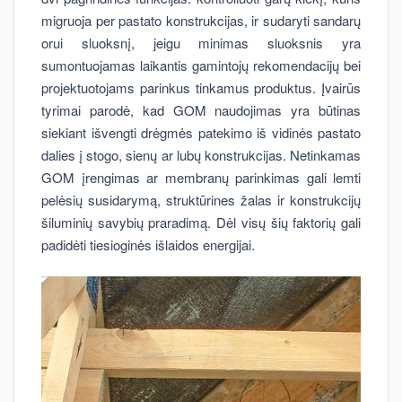
migruoja per pastato konstrukcijas, ir sudaryti sandarų
orui sluoksnį, jeigu minimas sluoksnis yra
sumontuojamas laikantis gamintojų rekomendacijų bei
projektuotojams parinkus tinkamus produktus. Įvairūs
tyrimai parodė, kad GOM naudojimas yra būtinas
siekiant išvengti drėgmės patekimo iš vidinės pastato
dalies į stogo, sienų ar lubų konstrukcijas. Netinkamas
GOM įrengimas ar membranų parinkimas gali lemti
pelėsių susidarymą, struktūrines žalas ir konstrukcijų
šiluminių savybių praradimą. Dėl visų šių faktorių gali
padidėti tiesioginės išlaidos energijai.