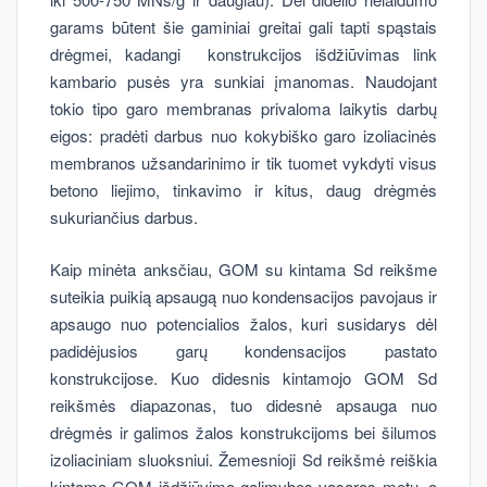
garams būtent šie gaminiai greitai gali tapti spąstais
drėgmei, kadangi konstrukcijos išdžiūvimas link
kambario pusės yra sunkiai įmanomas. Naudojant
tokio tipo garo membranas privaloma laikytis darbų
eigos: pradėti darbus nuo kokybiško garo izoliacinės
membranos užsandarinimo ir tik tuomet vykdyti visus
betono liejimo, tinkavimo ir kitus, daug drėgmės
sukuriančius darbus.
Kaip minėta anksčiau, GOM su kintama Sd reikšme
suteikia puikią apsaugą nuo kondensacijos pavojaus ir
apsaugo nuo potencialios žalos, kuri susidarys dėl
padidėjusios garų kondensacijos pastato
konstrukcijose. Kuo didesnis kintamojo GOM Sd
reikšmės diapazonas, tuo didesnė apsauga nuo
drėgmės ir galimos žalos konstrukcijoms bei šilumos
izoliaciniam sluoksniui. Žemesnioji Sd reikšmė reiškia
kintamo GOM išdžiūvimo galimybes vasaros metu, o