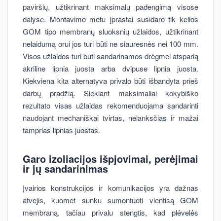
paviršių, užtikrinant maksimalų padengimą visose
dalyse. Montavimo metu įprastai susidaro tik kelios
GOM tipo membranų sluoksnių užlaidos, užtikrinant
nelaidumą orui jos turi būti ne siauresnės nei 100 mm.
Visos užlaidos turi būti sandarinamos drėgmei atsparią
akriline lipnia juosta arba dvipuse lipnia juosta.
Kiekviena kita alternatyva privalo būti išbandyta prieš
darbų pradžią. Siekiant maksimaliai kokybiško
rezultato visas užlaidas rekomenduojama sandarinti
naudojant mechaniškai tvirtas, nelanksčias ir mažai
tamprias lipnias juostas.
Garo izoliacijos išpjovimai, perėjimai
ir jų sandarinimas
Įvairios konstrukcijos ir komunikacijos yra dažnas
atvejis, kuomet sunku sumontuoti vientisą GOM
membraną, tačiau privalu stengtis, kad plėvelės