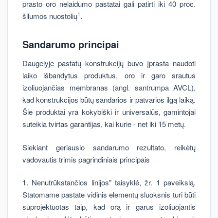
prasto oro nelaidumo pastatai gali patirti iki 40 proc.
1
šilumos nuostolių
.
Sandarumo principai
Daugelyje pastatų konstrukcijų buvo įprasta naudoti
laiko išbandytus produktus, oro ir garo srautus
izoliuojančias membranas (angl. santrumpa AVCL),
kad konstrukcijos būtų sandarios ir patvarios ilgą laiką.
Šie produktai yra kokybiški ir universalūs, gamintojai
suteikia tvirtas garantijas, kai kurie - net iki 15 metų.
Siekiant geriausio sandarumo rezultato, reikėtų
vadovautis trimis pagrindiniais principais
1. Nenutrūkstančios linijos" taisyklė, žr. 1 paveikslą.
Statomame pastate vidinis elementų sluoksnis turi būti
suprojektuotas taip, kad orą ir garus izoliuojantis