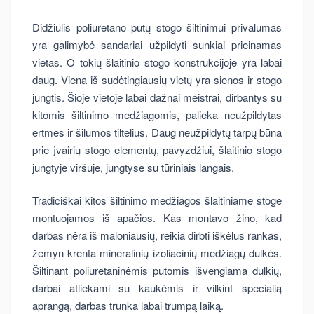
Didžiulis poliuretano putų stogo šiltinimui privalumas
yra galimybė sandariai užpildyti sunkiai prieinamas
vietas. O tokių šlaitinio stogo konstrukcijoje yra labai
daug. Viena iš sudėtingiausių vietų yra sienos ir stogo
jungtis. Šioje vietoje labai dažnai meistrai, dirbantys su
kitomis šiltinimo medžiagomis, palieka neužpildytas
ertmes ir šilumos tiltelius. Daug neužpildytų tarpų būna
prie įvairių stogo elementų, pavyzdžiui, šlaitinio stogo
jungtyje viršuje, jungtyse su tūriniais langais.
Tradiciškai kitos šiltinimo medžiagos šlaitiniame stoge
montuojamos iš apačios. Kas montavo žino, kad
darbas nėra iš maloniausių, reikia dirbti iškėlus rankas,
žemyn krenta mineralinių izoliacinių medžiagų dulkės.
Šiltinant poliuretaninėmis putomis išvengiama dulkių,
darbai atliekami su kaukėmis ir vilkint specialią
aprangą, darbas trunka labai trumpą laiką.