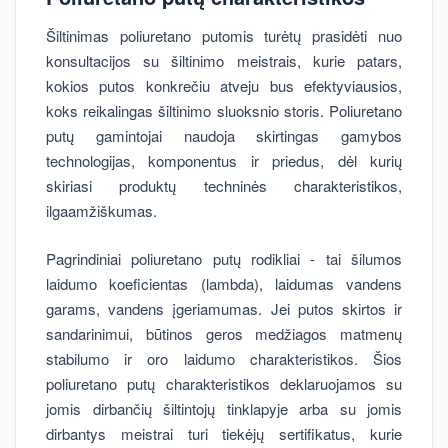
Šiltinimas poliuretano putomis turėtų prasidėti nuo
konsultacijos su šiltinimo meistrais, kurie patars,
kokios putos konkrečiu atveju bus efektyviausios,
koks reikalingas šiltinimo sluoksnio storis. Poliuretano
putų gamintojai naudoja skirtingas gamybos
technologijas, komponentus ir priedus, dėl kurių
skiriasi produktų techninės charakteristikos,
ilgaamžiškumas.
Pagrindiniai poliuretano putų rodikliai - tai šilumos
laidumo koeficientas (lambda), laidumas vandens
garams, vandens įgeriamumas. Jei putos skirtos ir
sandarinimui, būtinos geros medžiagos matmenų
stabilumo ir oro laidumo charakteristikos. Šios
poliuretano putų charakteristikos deklaruojamos su
jomis dirbančių šiltintojų tinklapyje arba su jomis
dirbantys meistrai turi tiekėjų sertifikatus, kurie