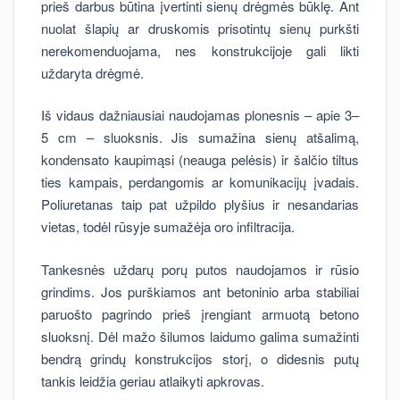
prieš darbus būtina įvertinti sienų drėgmės būklę. Ant
nuolat šlapių ar druskomis prisotintų sienų purkšti
nerekomenduojama, nes konstrukcijoje gali likti
uždaryta drėgmė.
Iš vidaus dažniausiai naudojamas plonesnis – apie 3–
5 cm – sluoksnis. Jis sumažina sienų atšalimą,
kondensato kaupimąsi (neauga pelėsis) ir šalčio tiltus
ties kampais, perdangomis ar komunikacijų įvadais.
Poliuretanas taip pat užpildo plyšius ir nesandarias
vietas, todėl rūsyje sumažėja oro infiltracija.
Tankesnės uždarų porų putos naudojamos ir rūsio
grindims. Jos purškiamos ant betoninio arba stabiliai
paruošto pagrindo prieš įrengiant armuotą betono
sluoksnį. Dėl mažo šilumos laidumo galima sumažinti
bendrą grindų konstrukcijos storį, o didesnis putų
tankis leidžia geriau atlaikyti apkrovas.