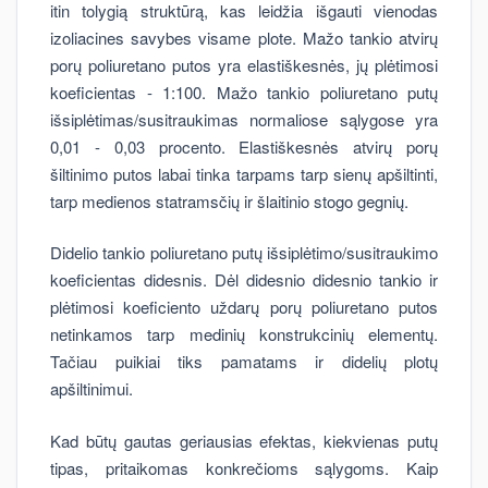
itin tolygią struktūrą, kas leidžia išgauti vienodas
izoliacines savybes visame plote. Mažo tankio atvirų
porų poliuretano putos yra elastiškesnės, jų plėtimosi
koeficientas - 1:100. Mažo tankio poliuretano putų
išsiplėtimas/susitraukimas normaliose sąlygose yra
0,01 - 0,03 procento. Elastiškesnės atvirų porų
šiltinimo putos labai tinka tarpams tarp sienų apšiltinti,
tarp medienos statramsčių ir šlaitinio stogo gegnių.
Didelio tankio poliuretano putų išsiplėtimo/susitraukimo
koeficientas didesnis. Dėl didesnio didesnio tankio ir
plėtimosi koeficiento uždarų porų poliuretano putos
netinkamos tarp medinių konstrukcinių elementų.
Tačiau puikiai tiks pamatams ir didelių plotų
apšiltinimui.
Kad būtų gautas geriausias efektas, kiekvienas putų
tipas, pritaikomas konkrečioms sąlygoms. Kaip