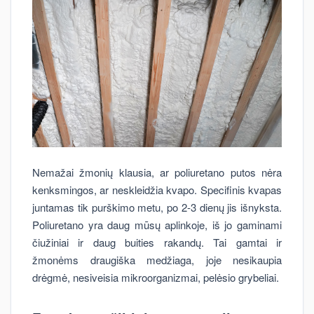
Nemažai žmonių klausia, ar poliuretano putos nėra
kenksmingos, ar neskleidžia kvapo. Specifinis kvapas
juntamas tik purškimo metu, po 2-3 dienų jis išnyksta.
Poliuretano yra daug mūsų aplinkoje, iš jo gaminami
čiužiniai ir daug buities rakandų. Tai gamtai ir
žmonėms draugiška medžiaga, joje nesikaupia
drėgmė, nesiveisia mikroorganizmai, pelėsio grybeliai.