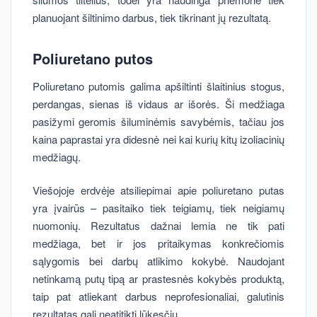
planuojant šiltinimo darbus, tiek tikrinant jų rezultatą.
Poliuretano putos
Poliuretano putomis galima apšiltinti šlaitinius stogus,
perdangas, sienas iš vidaus ar išorės. Ši medžiaga
pasižymi geromis šiluminėmis savybėmis, tačiau jos
kaina paprastai yra didesnė nei kai kurių kitų izoliacinių
medžiagų.
Viešojoje erdvėje atsiliepimai apie poliuretano putas
yra įvairūs – pasitaiko tiek teigiamų, tiek neigiamų
nuomonių. Rezultatus dažnai lemia ne tik pati
medžiaga, bet ir jos pritaikymas konkrečiomis
sąlygomis bei darbų atlikimo kokybė. Naudojant
netinkamą putų tipą ar prastesnės kokybės produktą,
taip pat atliekant darbus neprofesionaliai, galutinis
rezultatas gali neatitikti lūkesčių.