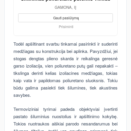
GAMONA, IĮ
Gauti pasiūlymą
Prisiminti
Todėl apšiltinant svarbu tinkamai pasirinkti ir suderinti
medžiagas su konstrukcija bei aplinka. Pavyzdžiui, jei
stogas dengtas plieno skarda ir reikalinga geresnė
garso izoliacija, vien poliuretano putų gali nepakakti –
tikslinga derinti kelias izoliacines medžiagas, tokias
kaip vata ir papildomas poliuretano sluoksnis. Tokiu
būdu galima pasiekti tiek šilumines, tiek akustines
savybes.
Termoviziniai tyrimai padeda objektyviai įvertinti
pastato šiluminius nuostolius ir apšiltinimo kokybę.
Tokios nuotraukos aiškiai parodo nesandarumus bei
šilumos tiltelius, todėl yra naudinga priemonė tiek