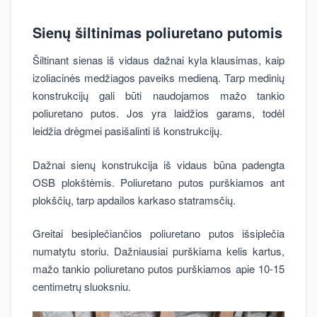
Sienų šiltinimas poliuretano putomis
Šiltinant sienas iš vidaus dažnai kyla klausimas, kaip
izoliacinės medžiagos paveiks medieną. Tarp medinių
konstrukcijų gali būti naudojamos mažo tankio
poliuretano putos. Jos yra laidžios garams, todėl
leidžia drėgmei pasišalinti iš konstrukcijų.
Dažnai sienų konstrukcija iš vidaus būna padengta
OSB plokštėmis. Poliuretano putos purškiamos ant
plokščių, tarp apdailos karkaso statramsčių.
Greitai besiplečiančios poliuretano putos išsiplečia
numatytu storiu. Dažniausiai purškiama kelis kartus,
mažo tankio poliuretano putos purškiamos apie 10-15
centimetrų sluoksniu.