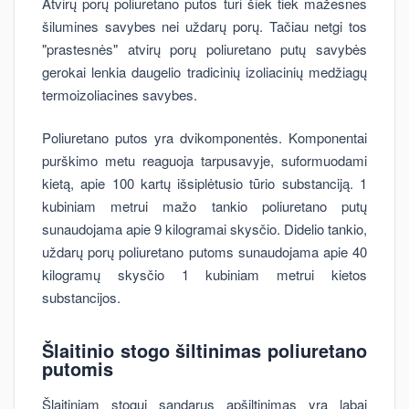
Atvirų porų poliuretano putos turi šiek tiek mažesnes
šilumines savybes nei uždarų porų. Tačiau netgi tos
"prastesnės" atvirų porų poliuretano putų savybės
gerokai lenkia daugelio tradicinių izoliacinių medžiagų
termoizoliacines savybes.
Poliuretano putos yra dvikomponentės. Komponentai
purškimo metu reaguoja tarpusavyje, suformuodami
kietą, apie 100 kartų išsiplėtusio tūrio substanciją. 1
kubiniam metrui mažo tankio poliuretano putų
sunaudojama apie 9 kilogramai skysčio. Didelio tankio,
uždarų porų poliuretano putoms sunaudojama apie 40
kilogramų skysčio 1 kubiniam metrui kietos
substancijos.
Šlaitinio stogo šiltinimas poliuretano
putomis
Šlaitiniam stogui sandarus apšiltinimas yra labai