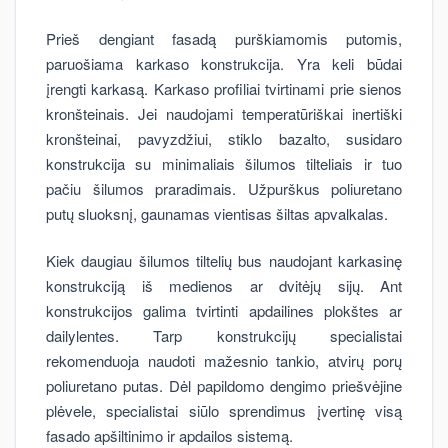
Prieš dengiant fasadą purškiamomis putomis,
paruošiama karkaso konstrukcija. Yra keli būdai
įrengti karkasą. Karkaso profiliai tvirtinami prie sienos
kronšteinais. Jei naudojami temperatūriškai inertiški
kronšteinai, pavyzdžiui, stiklo bazalto, susidaro
konstrukcija su minimaliais šilumos tilteliais ir tuo
pačiu šilumos praradimais. Užpurškus poliuretano
putų sluoksnį, gaunamas vientisas šiltas apvalkalas.
Kiek daugiau šilumos tiltelių bus naudojant karkasinę
konstrukciją iš medienos ar dvitėjų sijų. Ant
konstrukcijos galima tvirtinti apdailines plokštes ar
dailylentes. Tarp konstrukcijų specialistai
rekomenduoja naudoti mažesnio tankio, atvirų porų
poliuretano putas. Dėl papildomo dengimo priešvėjine
plėvele, specialistai siūlo sprendimus įvertinę visą
fasado apšiltinimo ir apdailos sistemą.