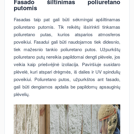
Fasado šiltinimas poliuretano
putomis
Fasadas taip pat gali būti sėkmingai apšiltinamas
poliuretano putomis. Tik reikėtų išsirinkti tinkamas
poliuretano putas, kurios atsparios atmosferos
poveikiui. Fasadui gali būti naudojamos tiek didesnio,
tiek mažesnio tankio poliuretano putos. Užpurkštų
poliuretano putų nereikia papildomai dengti plėvele, jos
veikia kaip priešvėjinė izoliacija. Paviršiuje susidaro
plėvelė, kuri atspari drėgmės, iš dalies ir UV spindulių
poveikiui. Poliuretano putos, užpurkštos ant fasado,
gali būti dengiamos apdaila be papildomų apsauginių
plėvelių.