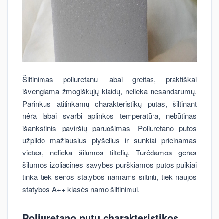
Šiltinimas poliuretanu labai greitas, praktiškai
išvengiama žmogiškųjų klaidų, nelieka nesandarumų.
Parinkus atitinkamų charakteristikų putas, šiltinant
nėra labai svarbi aplinkos temperatūra, nebūtinas
išankstinis paviršių paruošimas. Poliuretano putos
užpildo mažiausius plyšelius ir sunkiai prieinamas
vietas, nelieka šilumos tiltelių. Turėdamos geras
šilumos izoliacines savybes purškiamos putos puikiai
tinka tiek senos statybos namams šiltinti, tiek naujos
statybos A++ klasės namo šiltinimui.
Poliuretano putų charakteristikos