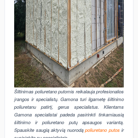
Šiltinimas poliuretano putomis reikalauja profesionalios
įrangos ir specialistų. Gamona turi ilgametę šiltinimo
poliuretanu patirtį, gerus specialistus. Klientams
Gamona specialistai padeda pasirinkti tinkamiausią
šiltinimo ir poliuretano putų apsaugos variantą.
Spauskite saugią aktyvią nuorodą
poliuretano putos
ir
susisiekite su specialistais.