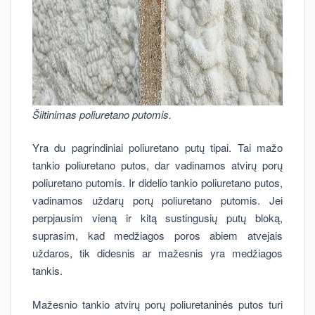
Šiltinimas poliuretano putomis.
Yra du pagrindiniai poliuretano putų tipai. Tai mažo
tankio poliuretano putos, dar vadinamos atvirų porų
poliuretano putomis. Ir didelio tankio poliuretano putos,
vadinamos uždarų porų poliuretano putomis. Jei
perpjausim vieną ir kitą sustingusių putų bloką,
suprasim, kad medžiagos poros abiem atvejais
uždaros, tik didesnis ar mažesnis yra medžiagos
tankis.
Mažesnio tankio atvirų porų poliuretaninės putos turi