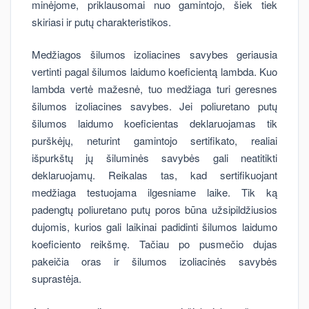
minėjome, priklausomai nuo gamintojo, šiek tiek
skiriasi ir putų charakteristikos.
Medžiagos šilumos izoliacines savybes geriausia
vertinti pagal šilumos laidumo koeficientą lambda. Kuo
lambda vertė mažesnė, tuo medžiaga turi geresnes
šilumos izoliacines savybes. Jei poliuretano putų
šilumos laidumo koeficientas deklaruojamas tik
purškėjų, neturint gamintojo sertifikato, realiai
išpurkštų jų šiluminės savybės gali neatitikti
deklaruojamų. Reikalas tas, kad sertifikuojant
medžiaga testuojama ilgesniame laike. Tik ką
padengtų poliuretano putų poros būna užsipildžiusios
dujomis, kurios gali laikinai padidinti šilumos laidumo
koeficiento reikšmę. Tačiau po pusmečio dujas
pakeičia oras ir šilumos izoliacinės savybės
suprastėja.