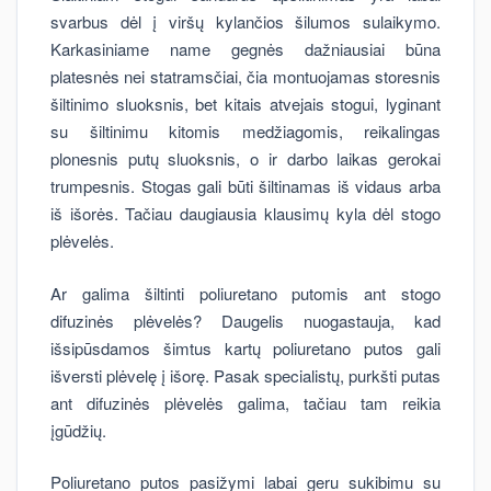
svarbus dėl į viršų kylančios šilumos sulaikymo.
Karkasiniame name gegnės dažniausiai būna
platesnės nei statramsčiai, čia montuojamas storesnis
šiltinimo sluoksnis, bet kitais atvejais stogui, lyginant
su šiltinimu kitomis medžiagomis, reikalingas
plonesnis putų sluoksnis, o ir darbo laikas gerokai
trumpesnis. Stogas gali būti šiltinamas iš vidaus arba
iš išorės. Tačiau daugiausia klausimų kyla dėl stogo
plėvelės.
Ar galima šiltinti poliuretano putomis ant stogo
difuzinės plėvelės? Daugelis nuogastauja, kad
išsipūsdamos šimtus kartų poliuretano putos gali
išversti plėvelę į išorę. Pasak specialistų, purkšti putas
ant difuzinės plėvelės galima, tačiau tam reikia
įgūdžių.
Poliuretano putos pasižymi labai geru sukibimu su