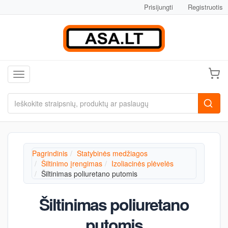
Prisijungti
Registruotis
Toggle navigation
Pagrindinis
Statybinės medžiagos
Šiltinimo įrengimas
Izoliacinės plėvelės
Šiltinimas poliuretano putomis
Šiltinimas poliuretano
putomis