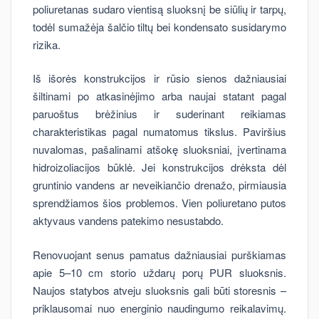
poliuretanas sudaro vientisą sluoksnį be siūlių ir tarpų,
todėl sumažėja šalčio tiltų bei kondensato susidarymo
rizika.
Iš išorės konstrukcijos ir rūsio sienos dažniausiai
šiltinami po atkasinėjimo arba naujai statant pagal
paruoštus brėžinius ir suderinant reikiamas
charakteristikas pagal numatomus tikslus. Paviršius
nuvalomas, pašalinami atšokę sluoksniai, įvertinama
hidroizoliacijos būklė. Jei konstrukcijos drėksta dėl
gruntinio vandens ar neveikiančio drenažo, pirmiausia
sprendžiamos šios problemos. Vien poliuretano putos
aktyvaus vandens patekimo nesustabdo.
Renovuojant senus pamatus dažniausiai purškiamas
apie 5–10 cm storio uždarų porų PUR sluoksnis.
Naujos statybos atveju sluoksnis gali būti storesnis –
priklausomai nuo energinio naudingumo reikalavimų.