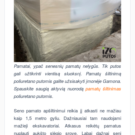
Pamatai, ypač senesnių pamatų nelygūs. Tik putos
gali užtikrinti vientisą sluoksnį. Pamatų šiltinimą
poliuretano putomis galite užsisakyti įmonėje Gamona.
Spauskite saugią aktyvią nuorodą
pamatų šiltinimas
poliuretano putomis.
Seno pamato apšiltinimui reikia jį atkasti ne mažiau
kaip 1,5 metro gyliu. Dažniausiai tam naudojami
mažieji ekskavatoriai. Atkasus reikėtų pamatus
nuplauti aukšto slėgio srove. Labai dažnai seni