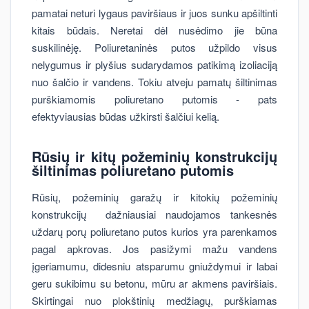
pamatai neturi lygaus paviršiaus ir juos sunku apšiltinti
kitais būdais. Neretai dėl nusėdimo jie būna
suskilinėję. Poliuretaninės putos užpildo visus
nelygumus ir plyšius sudarydamos patikimą izoliaciją
nuo šalčio ir vandens. Tokiu atveju pamatų šiltinimas
purškiamomis poliuretano putomis - pats
efektyviausias būdas užkirsti šalčiui kelią.
Rūsių ir kitų požeminių konstrukcijų
šiltinimas poliuretano putomis
Rūsių, požeminių garažų ir kitokių požeminių
konstrukcijų dažniausiai naudojamos tankesnės
uždarų porų poliuretano putos kurios yra parenkamos
pagal apkrovas. Jos pasižymi mažu vandens
įgeriamumu, didesniu atsparumu gniuždymui ir labai
geru sukibimu su betonu, mūru ar akmens paviršiais.
Skirtingai nuo plokštinių medžiagų, purškiamas