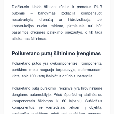
Didžiausia klaida šiltinant rūsius ir pamatus PUR
putomis – bandymas izoliacija kompensuoti
nesutvarkytą drenažą ar hidroizoliaciją. Jei
konstrukcijos nuolat mirksta, pirmiausia turi būti
pašalintos drėgmės patekimo priežastys, o tik tada
atliekamas šiltinimas.
Poliuretano putų šiltinimo įrengimas
Poliuretano putos yra dvikomponentės. Komponentai
purškimo metu reaguoja tarpusavyje, suformuodami
kietą, apie 100 kartų išsiplėtusio tūrio substanciją.
Poliuretano putų purškimo įrenginys yra krovininiame
dengtame automobilyje. Prieš išpurškimą statinės su
komponentais šildomos iki 60 laipsnių. Sušildžius
komponentus, jie vamzdžiais tiekiami į objektą,
susimaišo purkštuve prieš pat purškimo procesą.