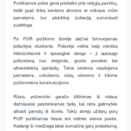
Purškiamos putos gerai prisitaiko prie nelygių paviršių,
todėl ypač tinka seniems akmens ar mišraus mūro
pamatams, kur plokštinę izoliaciją sumontuoti
sudėtinga.
Po PUR purškimo išorėje dažnai formuojamas
poliurėjos sluoksnis. Poliurėja veikia kaip vientisa
hidroizoliacinė ir apsauginė danga – ji apsaugo
poliuretaną nuo drėgmės, grunto poveikio bei
ultravioletinių spindulių. Tokia sistema naudojama
pamatams, cokoliams, rūsių sienoms ir kitoms
požeminėms konstrukcijoms.
Rūsio, požeminio garažo šiltinimas iš vidaus
dažniausiai pasirenkamas tada, kai nėra galimybės
atkasti pamatų iš išorės. Tokiu atveju uždarų porų
PUR purškiamas tiesiai ant vidinės sienos pusės.
Kadangi ši medžiaga labai sumažina garų pralaidumą,