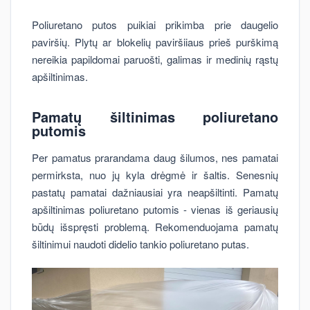
Poliuretano putos puikiai prikimba prie daugelio
paviršių. Plytų ar blokelių paviršiiaus prieš purškimą
nereikia papildomai paruošti, galimas ir medinių rąstų
apšiltinimas.
Pamatų šiltinimas poliuretano
putomis
Per pamatus prarandama daug šilumos, nes pamatai
permirksta, nuo jų kyla drėgmė ir šaltis. Senesnių
pastatų pamatai dažniausiai yra neapšiltinti. Pamatų
apšiltinimas poliuretano putomis - vienas iš geriausių
būdų išspręsti problemą. Rekomenduojama pamatų
šiltinimui naudoti didelio tankio poliuretano putas.