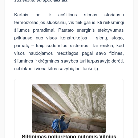
Kartais net ir apšiltinus sienas storiausiu
termoizoliacijos sluoksniu, vis tiek gali išlikti reikšmingi
šilumos praradimai. Pastato energinis efektyvumas
priklauso nuo visos konstrukcijos – sienų, stogo,
pamatų – kaip suderintos sistemos. Tai reiškia, kad
visos naudojamos medžiagos pagal savo fizines,
šilumines ir drėgmines savybes turi tarpusavyje derėti,
neblokuoti viena kitos savybių bei funkcijų.
Šiltinimas poliuretano putomis Vilnius