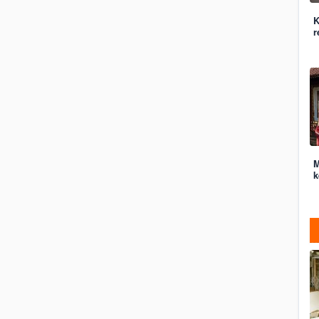
K
r
M
k