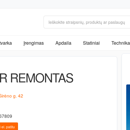
tvarka
Įrengimas
Apdaila
Statiniai
Technika 
IR REMONTAS
Girėno g. 42
167809
 el. paštu