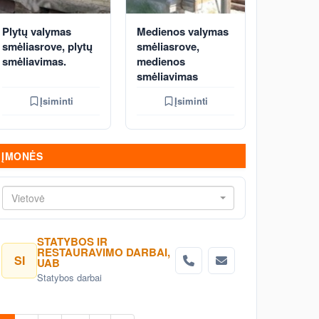
Plytų valymas
Medienos valymas
smėliasrove, plytų
smėliasrove,
smėliavimas.
medienos
smėliavimas
Įsiminti
Įsiminti
ĮMONĖS
Vietovė
STATYBOS IR
RESTAURAVIMO DARBAI,
SI
UAB
Statybos darbai