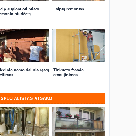
aip suplanuoti būsto
Laiptų remontas
emonto biudžetą
edinio namo dalinis rąstų
Tinkuoto fasado
eitimas
atnaujinimas
SPECIALISTAS ATSAKO