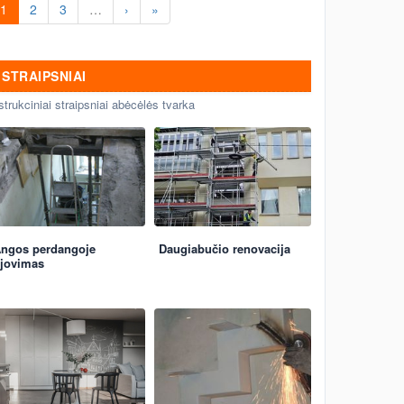
1
2
3
…
›
»
STRAIPSNIAI
strukciniai straipsniai abėcėlės tvarka
ngos perdangoje
Daugiabučio renovacija
jovimas