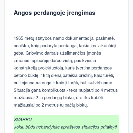
Angos perdangoje įrengimas
1965 metų statybos namo dokumentacija pasimetė,
neaišku, kaip padaryta perdanga, kokia jos laikančioji
geba. Griovimo darbais užsiimančios įmonės
žmonės, apžiūrėję darbo vietą, pasikviečia
konstrukcijų projektuotoją, kuris įvertina perdangos
betono būklę ir kitą dieną pateikia brėžinį, kaip turėtų
būti pjaunama anga ir kaip ji turėtų būti sutvirtinama.
Situacija gana komplikuota - teks nupjauti po 4 metrus
mažiausiai 2-jų perdangų blokų, ore liks kabėti
mažiausiai po 2 metrus tų pačių blokų.
SVARBU
Jokiu būdu nebandykite aprašytos situacijos pritaikyti