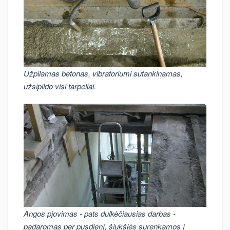
Užpilamas betonas, vibratoriumi sutankinamas,
užsipildo visi tarpeliai.
Angos pjovimas - pats dulkėčiausias darbas -
padaromas per pusdienį, šiukšlės surenkamos į