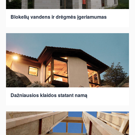
Blokelių vandens ir drėgmės įgeriamumas
Dažniausios klaidos statant namą