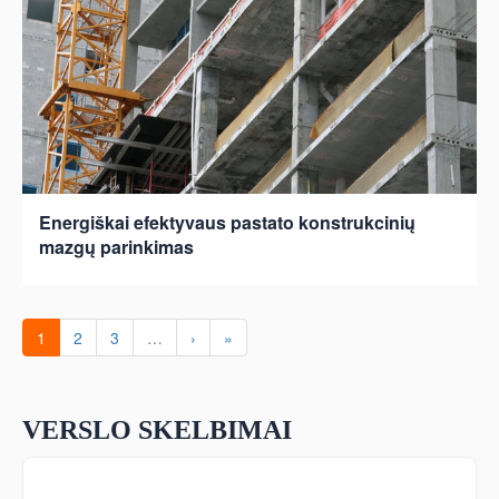
Energiškai efektyvaus pastato konstrukcinių
mazgų parinkimas
1
2
3
…
›
»
VERSLO SKELBIMAI