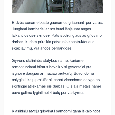
Erdvės sename būste gaunamos griaunant pertvaras.
Jungiami kambariai ar net butai išpjaunat angas
laikančiosiose sienose. Pats sudėtingiausias griovimo
darbas, kuriam prireikia patyrusio konstruktoriaus
skaičiavimų, yra angos perdangose.
Gyvenu stalininės statybos name, kuriame
remontuodami būstus beveik visi gyventojai yra
išgriovę daugiau ar mažiau pertvarų. Buvo įdomu
palyginti, kaip praktiškai esant vienodoms sąlygoms
skirtingai atliekamas šis darbas. O šiais metais name
buvo galima lyginti net 4 butų pertvarkymus.
Klasikiniu atveju griovimui samdomi gana iškalbingos