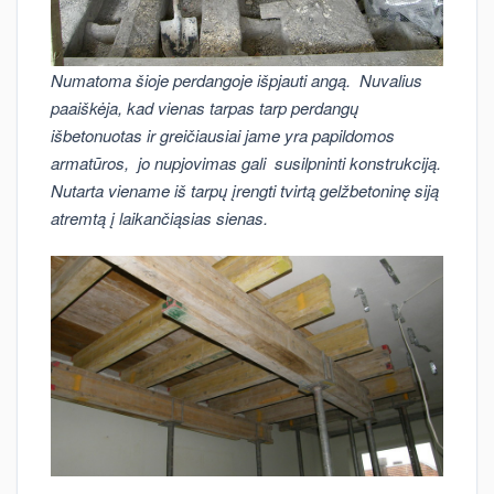
Numatoma šioje perdangoje išpjauti angą. Nuvalius
paaiškėja, kad vienas tarpas tarp perdangų
išbetonuotas ir greičiausiai jame yra papildomos
armatūros, jo nupjovimas gali susilpninti konstrukciją.
Nutarta viename iš tarpų įrengti tvirtą gelžbetoninę siją
atremtą į laikančiąsias sienas.