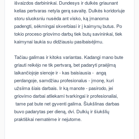
išvaizdos darbininkai. Dundesys ir dulkės griaunant
kelias pertvaras netyla gerą savaitę. Dulkės koridoriuje
storu sluoksniu nusėda ant visko, ką įmanoma
padengti, sėkmingai skverbiasi ir į kaimynų butus. Po
tokio proceso griovimo darbų tiek butų savininkai, tiek
kaimynai laukia su didžiausiu pasibaisėjimu.
Tačiau galimas ir kitoks variantas. Kadangi mano bute
griauti reikėjo ne tik pertvarą, bet padaryti praėjimą
laikančiojoje sienoje ir - kas baisiausia - angą
perdangoje, samdžiau profesionalus - įmonę, kuri
užsiima šiais darbais. Ir ką manote - pasirodo, jei
griovimo darbai atliekami tvarkingai ir profesionaliai,
tame pat bute net gyventi galima. Šiukšlinas darbas
buvo padarytas per dieną, dvi. Dulkių ir šiukšlių
praktiškai nematėme ir nejutome.