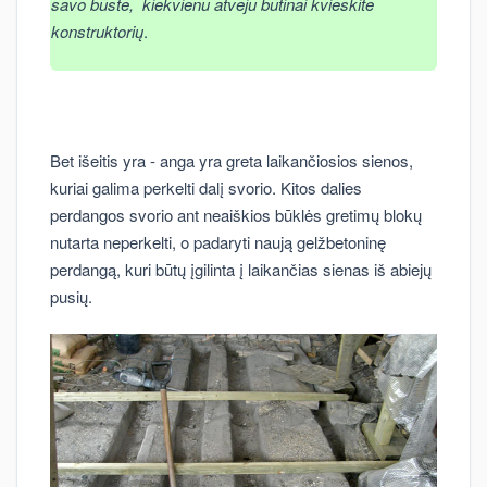
savo būste, kiekvienu atveju būtinai kvieskite
konstruktorių
.
Bet išeitis yra - anga yra greta laikančiosios sienos,
kuriai galima perkelti dalį svorio. Kitos dalies
perdangos svorio ant neaiškios būklės gretimų blokų
nutarta neperkelti, o padaryti naują gelžbetoninę
perdangą, kuri būtų įgilinta į laikančias sienas iš abiejų
pusių.