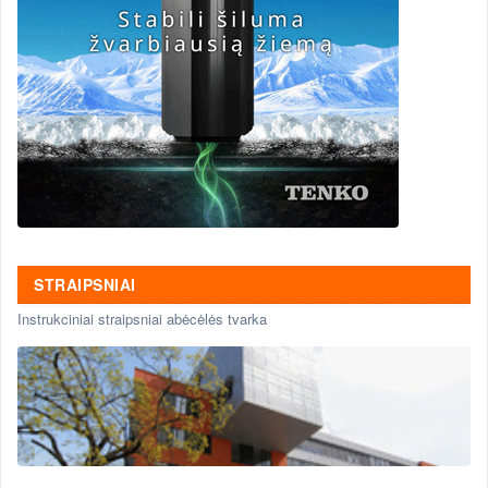
STRAIPSNIAI
Instrukciniai straipsniai abėcėlės tvarka