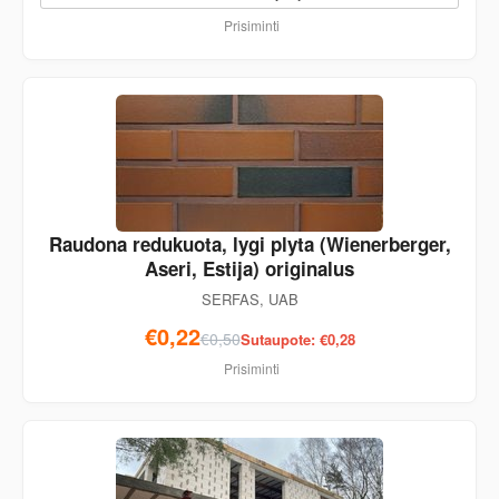
Prisiminti
Raudona redukuota, lygi plyta (Wienerberger,
Aseri, Estija) originalus
SERFAS, UAB
€0,22
€0,50
Sutaupote: €0,28
Prisiminti