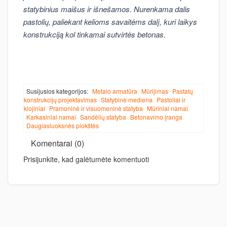
statybinius maišus ir išnešamos. Nurenkama dalis
pastolių, paliekant kelioms savaitėms dalį, kuri laikys
konstrukciją kol tinkamai sutvirtės betonas.
Susijusios kategorijos:
Metalo armatūra
Mūrijimas
Pastatų
konstrukcijų projektavimas
Statybinė mediena
Pastoliai ir
klojiniai
Pramoninė ir visuomeninė statyba
Mūriniai namai
Karkasiniai namai
Sandėlių statyba
Betonavimo įranga
Daugiasluoksnės plokštės
Komentarai (0)
Prisijunkite, kad galėtumėte komentuoti