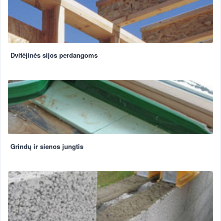
Dvitėjinės sijos perdangoms
Grindų ir sienos jungtis