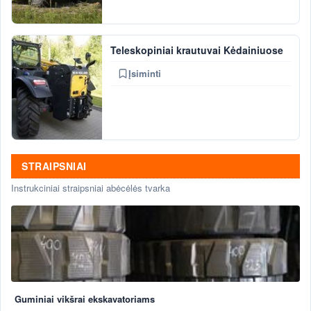
Teleskopiniai krautuvai Kėdainiuose
Įsiminti
STRAIPSNIAI
Instrukciniai straipsniai abėcėlės tvarka
Guminiai vikšrai ekskavatoriams