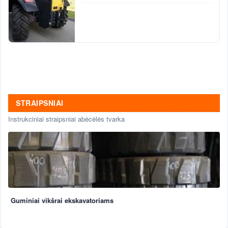
STRAIPSNIAI
Instrukciniai straipsniai abėcėlės tvarka
Guminiai vikšrai ekskavatoriams