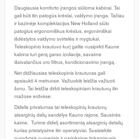
Daugiausia komforto įrangos siūloma kabinai. Tai
gali būti itin patogūs krėslai, valdymo įranga. Tačiau
ir bazinėje komplektacijos New Holland siūlo
patogius ergonomiškus krėslus, ergonimiškai
išdėstytos valdymo svirtelės ir mygtukai.
Teleskopinio krautuvo kurį galite nusipirkti Kaune
kabina turi gerą garso izoliacija, savaime
išsivalančius oro filtrus, kondicionavimo įrangą.
Net didžiausias teleskopinis krautuvas gali
apsisukti 4 metruose. Važiuoklė leidžia važiuoti
šonu. Tai leidžia dirbti teleskopiniam krautuvų itin
mažose erdvėse.
Didelis privalumas tai teleskopinių krautuvų
atsarginių dalių sandėlys Kauno rajone, Sausinės
kaime. Turime didelį asortimentą atsarginių detalių
kurias pristatysime itin operatyviai. Susisiekite
nurodytais numeriais ir parinksime tinkamiausią