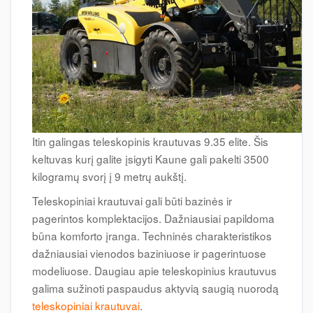
Itin galingas teleskopinis krautuvas 9.35 elite. Šis
keltuvas kurį galite įsigyti Kaune gali pakelti 3500
kilogramų svorį į 9 metrų aukštį.
Teleskopiniai krautuvai gali būti bazinės ir
pagerintos komplektacijos. Dažniausiai papildoma
būna komforto įranga. Techninės charakteristikos
dažniausiai vienodos baziniuose ir pagerintuose
modeliuose. Daugiau apie teleskopinius krautuvus
galima sužinoti paspaudus aktyvią saugią nuorodą
teleskopiniai krautuvai
.