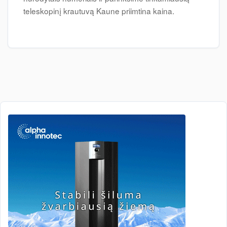
teleskopinį krautuvą Kaune priimtina kaina.