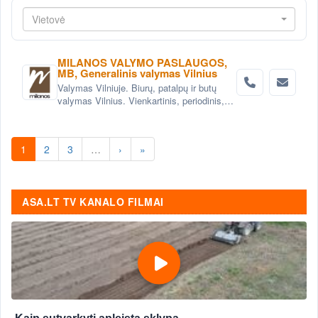
Vietovė
MILANOS VALYMO PASLAUGOS,
MB, Generalinis valymas Vilnius
Valymas Vilniuje. Biurų, patalpų ir butų
valymas Vilnius. Vienkartinis, periodinis,
generalinis valymas Vilniuje. Valymas po
statybų, remonto Vilnius.
1
2
3
…
›
»
ASA.LT TV KANALO FILMAI