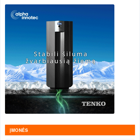
ĮMONĖS