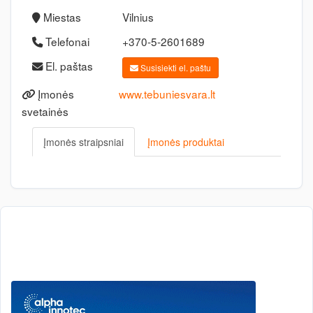
Miestas
Vilnius
Telefonai
+370-5-2601689
El. paštas
Susisiekti el. paštu
Įmonės
www.tebuniesvara.lt
svetainės
Įmonės straipsniai
Įmonės produktai