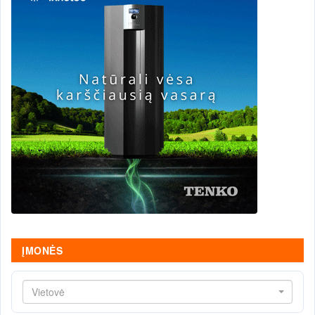
ĮMONĖS
Vietovė