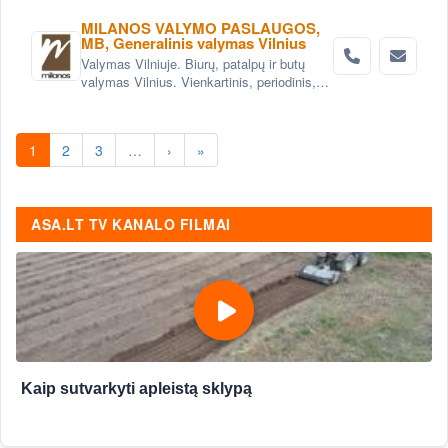
MILANOS VALYMO PASLAUGOS,
MB, Generalinis valymas Vilnius
Valymas Vilniuje. Biurų, patalpų ir butų
valymas Vilnius. Vienkartinis, periodinis,
generalinis valymas Vilniuje. Valymas po
statybų, remonto Vilnius.
1
2
3
…
›
»
ASA.LT TV KANALO FILMAI
Kaip sutvarkyti apleistą sklypą