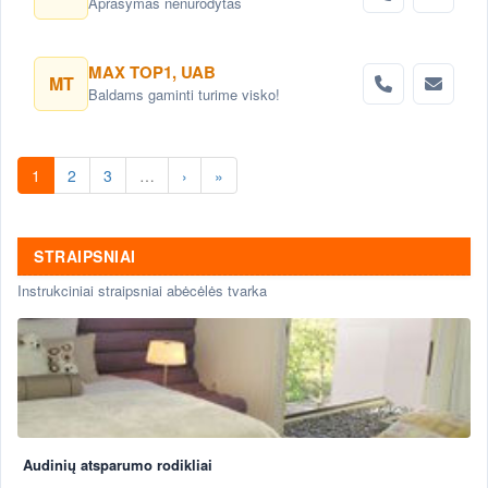
Aprašymas nenurodytas
MAX TOP1, UAB
MT
Baldams gaminti turime visko!
1
2
3
…
›
»
STRAIPSNIAI
Instrukciniai straipsniai abėcėlės tvarka
Audinių atsparumo rodikliai