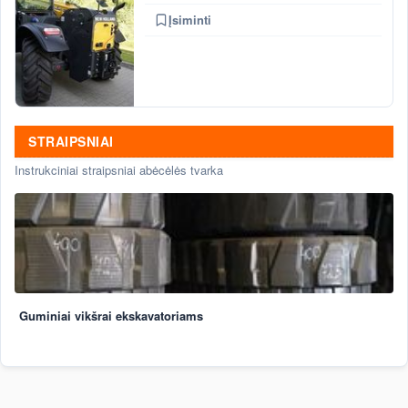
Įsiminti
STRAIPSNIAI
Instrukciniai straipsniai abėcėlės tvarka
Guminiai vikšrai ekskavatoriams