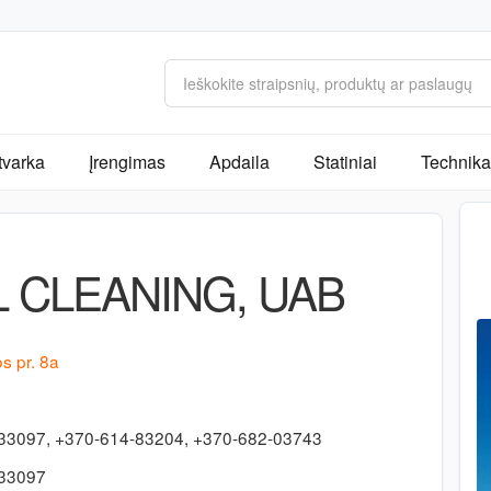
tvarka
Įrengimas
Apdaila
Statiniai
Technika 
 CLEANING, UAB
os pr. 8a
33097, +370-614-83204, +370-682-03743
733097