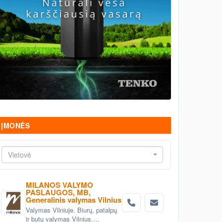
ĮMONĖS
Vietovė
MILANOS VALYMO
PASLAUGOS, MB,
Generalinis valymas Vilnius
Valymas Vilniuje. Biurų, patalpų
ir butų valymas Vilnius.