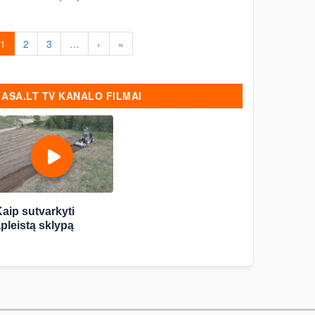
Vienkartinis, periodinis,
generalinis valymas Vilniuje.
Valymas po statybų, remonto
1
2
3
…
›
»
Vilnius.
ASA.LT TV KANALO FILMAI
aip sutvarkyti
pleistą sklypą