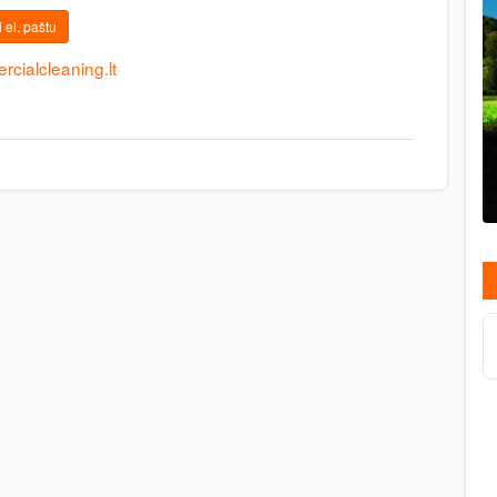
 el. paštu
cialcleaning.lt